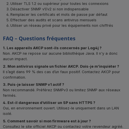
Utiliser TLS 1.2 ou supérieur pour toutes les connexions
Désactiver SNMP v1/v2 si non indispensable
Remplacer les certificats et mots de passe par défaut
Effectuer des audits et scans antivirus mensuels
Utiliser un réseau privé pour les équipements non chiffrés
FAQ – Questions fréquentes
1. Les appareils AKCP sont-ils concernés par Log4j ?
Non. AKCP ne repose sur aucune bibliothèque Java. Il n'y a donc
aucun impact.
2. Mon antivirus signale un fichier AKCP. Dois-je m’inquiéter ?
Il s’agit dans 99 % des cas d’un faux positif. Contactez AKCP pour
confirmation.
3. Puis-je laisser SNMP v1 actif ?
Non recommandé. Préférez SNMPv3 ou limitez SNMP aux réseaux
fermés.
4. Est-il dangereux d’utiliser un SP sans HTTPS ?
Oui, en environnement ouvert. Utilisez-le uniquement dans un LAN
isolé.
5. Comment savoir si mon firmware est à jour ?
Consultez le site officiel AKCP ou contactez votre revendeur agréé.