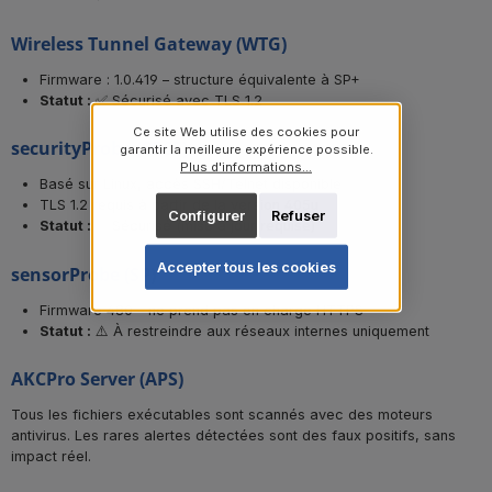
Wireless Tunnel Gateway (WTG)
Firmware : 1.0.419 – structure équivalente à SP+
Statut :
✅ Sécurisé avec TLS 1.2
Ce site Web utilise des cookies pour
securityProbe (SEC5)
garantir la meilleure expérience possible.
Plus d'informations...
Basé sur Linux, accès SSH/Telnet disponible
TLS 1.2 requis à partir de la version 405u
Configurer
Refuser
Statut :
✅ Sécurisé (mise à jour requise)
Accepter tous les cookies
sensorProbe (SP)
Firmware 480 – ne prend pas en charge HTTPS
Statut :
⚠️ À restreindre aux réseaux internes uniquement
AKCPro Server (APS)
Tous les fichiers exécutables sont scannés avec des moteurs
antivirus. Les rares alertes détectées sont des faux positifs, sans
impact réel.