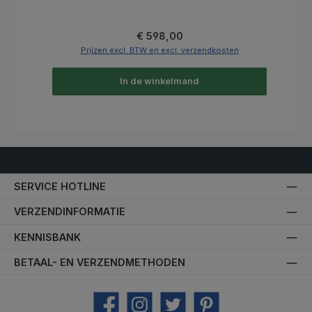
Normale prijs:
€ 598,00
Prijzen excl. BTW en excl. verzendkosten
In de winkelmand
SERVICE HOTLINE
VERZENDINFORMATIE
KENNISBANK
BETAAL- EN VERZENDMETHODEN
Facebook
Instagram
Twitter
Pinterest