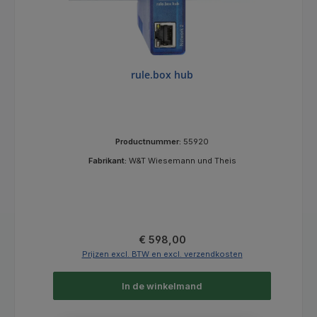
rule.box hub
Productnummer:
55920
Fabrikant:
W&T Wiesemann und Theis
Normale prijs:
€ 598,00
Prijzen excl. BTW en excl. verzendkosten
In de winkelmand