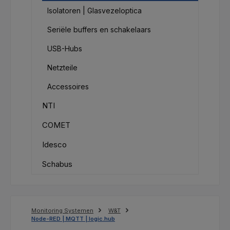
Isolatoren | Glasvezeloptica
Seriële buffers en schakelaars
USB-Hubs
Netzteile
Accessoires
NTI
COMET
Idesco
Schabus
Monitoring Systemen
W&T
Node-RED | MQTT | logic.hub