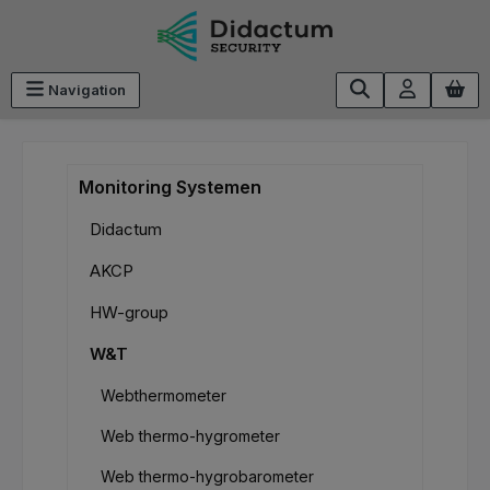
Ga naar de hoofdinhoud
Navigation
Monitoring Systemen
Didactum
AKCP
HW-group
W&T
Webthermometer
Web thermo-hygrometer
Web thermo-hygrobarometer