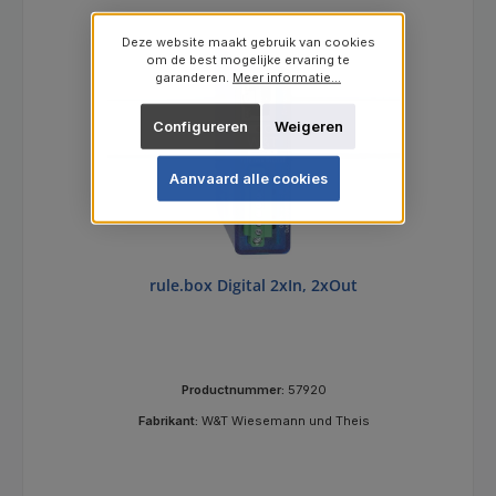
Deze website maakt gebruik van cookies
om de best mogelijke ervaring te
garanderen.
Meer informatie...
Configureren
Weigeren
Aanvaard alle cookies
rule.box Digital 2xIn, 2xOut
Productnummer:
57920
Fabrikant:
W&T Wiesemann und Theis