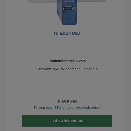
rule.box USB
Productnummer:
53920
Fabrikant:
W&T Wiesemann und Theis
Normale prijs:
€ 598,00
Prijzen excl. BTW en excl. verzendkosten
In de winkelmand