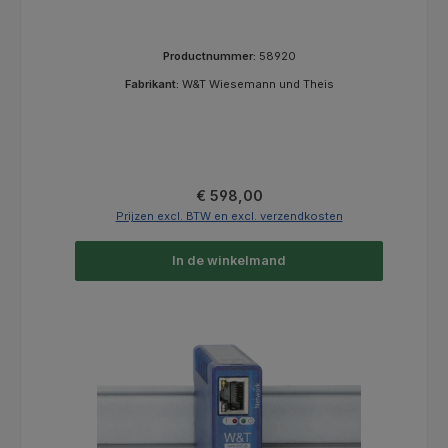
Productnummer:
58920
Fabrikant:
W&T Wiesemann und Theis
Normale prijs:
€ 598,00
Prijzen excl. BTW en excl. verzendkosten
In de winkelmand