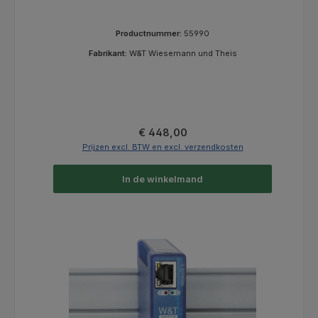
Productnummer:
55990
Fabrikant:
W&T Wiesemann und Theis
Normale prijs:
€ 448,00
Prijzen excl. BTW en excl. verzendkosten
In de winkelmand