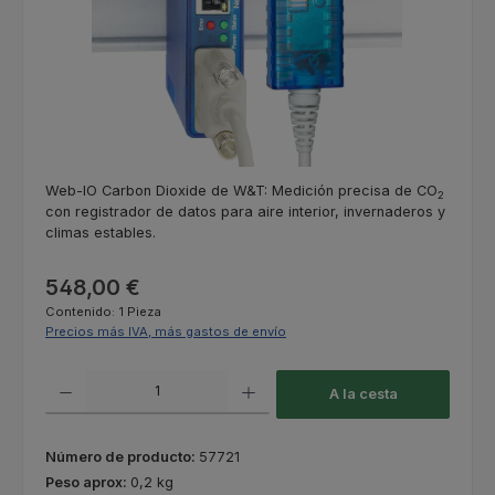
Web-IO Carbon Dioxide de W&T: Medición precisa de CO
2
con registrador de datos para aire interior, invernaderos y
climas estables.
Precio normal:
548,00 €
Contenido:
1 Pieza
Precios más IVA, más gastos de envío
Cantidad del producto: introduce la cantidad deseada o usa los botones
A la cesta
Número de producto:
57721
Peso aprox:
0,2 kg