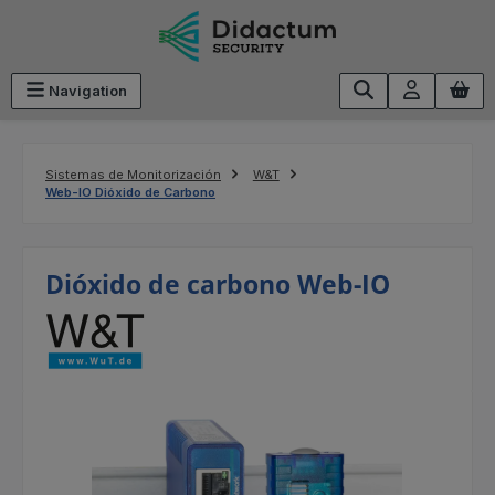
Saltar al contenido principal
Navigation
Sistemas de Monitorización
W&T
Web-IO Dióxido de Carbono
Dióxido de carbono Web-IO
Omitir galería de imágenes