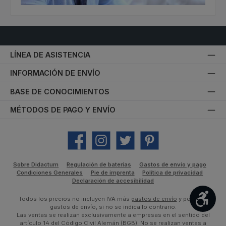
LÍNEA DE ASISTENCIA
INFORMACIÓN DE ENVÍO
BASE DE CONOCIMIENTOS
MÉTODOS DE PAGO Y ENVÍO
Facebook
Instagram
Twitter
Pinterest
Sobre Didactum
Regulación de baterías
Gastos de envío y pago
Condiciones Generales
Pie de imprenta
Política de privacidad
Declaración de accesibilidad
Most
Todos los precios no incluyen IVA más
gastos de envío
y posibles
gastos de envío, si no se indica lo contrario.
Las ventas se realizan exclusivamente a empresas en el sentido del
artículo 14 del Código Civil Alemán (BGB). No se realizan ventas a