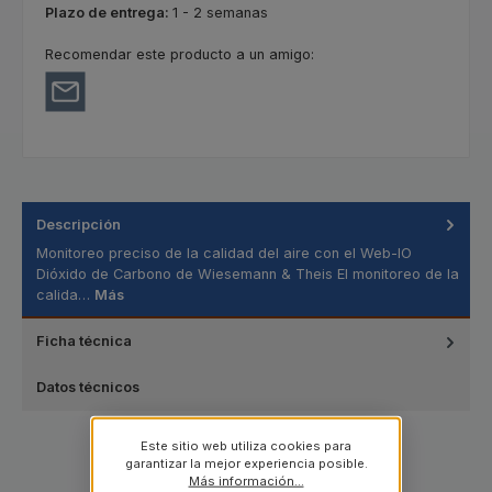
Plazo de entrega:
1 - 2 semanas
Recomendar este producto a un amigo:
Descripción
Monitoreo preciso de la calidad del aire con el Web-IO
Dióxido de Carbono de Wiesemann & Theis El monitoreo de la
calida…
Más
Ficha técnica
Datos técnicos
Este sitio web utiliza cookies para
garantizar la mejor experiencia posible.
Más información...