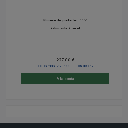
Número de producto:
T2214
Fabricante:
Comet
Precio normal:
227,00 €
Precios más IVA, más gastos de envío
A la cesta