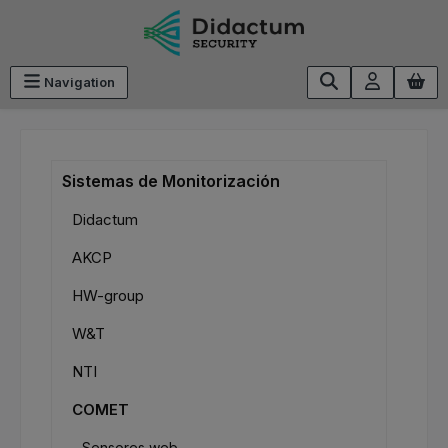
Saltar al contenido principal
Navigation
Sistemas de Monitorización
Didactum
AKCP
HW-group
W&T
NTI
COMET
Sensores web