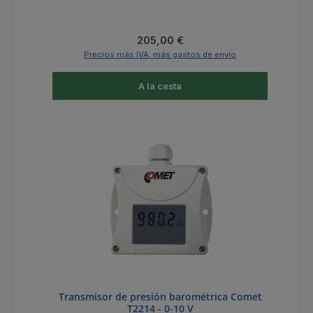
Precio normal:
205,00 €
Precios más IVA, más gastos de envío
A la cesta
Transmisor de presión barométrica Comet
T2214 - 0-10 V