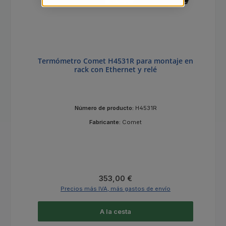
Termómetro Comet H4531R para montaje en
rack con Ethernet y relé
Número de producto:
H4531R
Fabricante:
Comet
Precio normal:
353,00 €
Precios más IVA, más gastos de envío
A la cesta