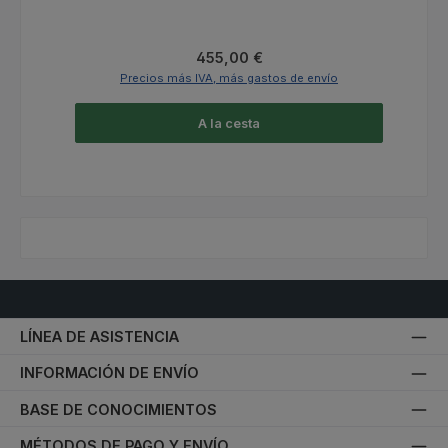
Precio normal:
455,00 €
Precios más IVA, más gastos de envío
A la cesta
LÍNEA DE ASISTENCIA
INFORMACIÓN DE ENVÍO
BASE DE CONOCIMIENTOS
MÉTODOS DE PAGO Y ENVÍO