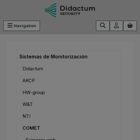
Saltar al contenido principal
Navigation
Sistemas de Monitorización
Didactum
AKCP
HW-group
W&T
NTI
COMET
Sensores web