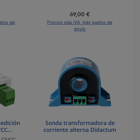
mal:
Precio normal:
69,00 €
stos de
Precios más IVA, más gastos de
envío
A la cesta
edición
Sonda transformadora de
/CC
corriente alterna Didactum
e CA/CC: