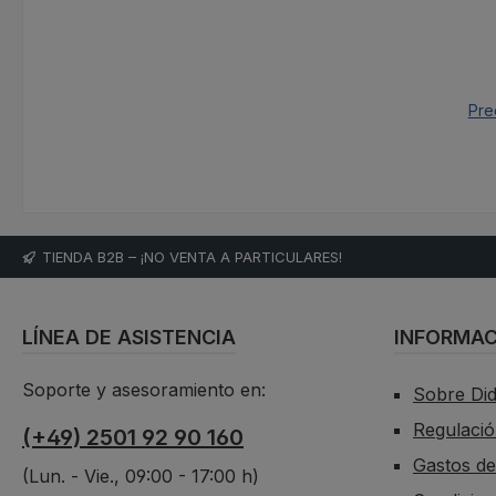
co
con
inte
se in
Pre
trans
el
corri
señal
0–5 V 
refi
TIENDA B2B – ¡NO VENTA A PARTICULARES!
una c
y un
LÍNEA DE ASISTENCIA
INFORMAC
100 A
de ci
Soporte y asesoramiento en:
y 
Sobre Di
Regulació
(+49) 2501 92 90 160
trans
Gastos de
Didac
(Lun. - Vie., 09:00 - 17:00 h)