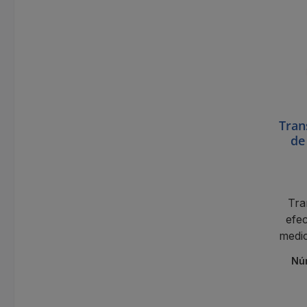
Tran
de
Tra
efec
medic
trans
Nú
Dida
corr
abi