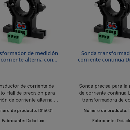
sformador de medición
Sonda transformad
 corriente alterna con
corriente continua 
sonda Didactum
nsductor de corriente de
Sonda precisa para la 
to Hall de precisión para
de corriente continua La sonda
ión de corriente alterna El
transformadora de co
ductor de corriente alterna
continua Didactum 
mero de producto:
DI14031
Número de producto:
ctum es un transductor de
transformador de corr
iente alterna Hall de lazo
de efecto Hall, abierto 
Fabricante:
Didactum
Fabricante:
Didac
erto sencillo que mide la
abierto, que mide la c