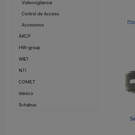
Videovigilancia
Control de Acceso
Pre
Accesorios
AKCP
HW-group
W&T
NTI
COMET
Idesco
Schabus
S