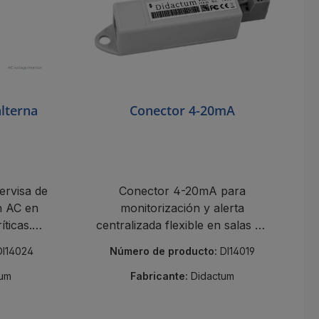
alterna
Conector 4-20mA
ervisa de
Conector 4-20mA para
ón AC en
monitorización y alerta
íticas.
centralizada flexible en salas de
 ante
servidores y áreas
DI14024
Número de producto:
DI14019
empresariales críticas.
tum
Fabricante:
Didactum