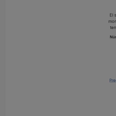
El 
mon
te
áreas
Nú
Pre