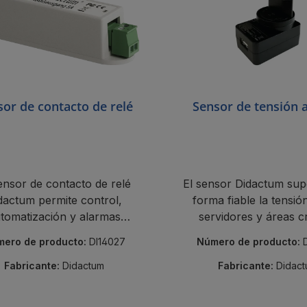
or de contacto de relé
Sensor de tensión 
ensor de contacto de relé
El sensor Didactum sup
dactum permite control,
forma fiable la tensi
tomatización y alarmas
servidores y áreas cr
bles en servidores, edificios
Alertas tempranas
ero de producto:
DI14027
Número de producto:
e industria.
problemas.
Fabricante:
Didactum
Fabricante:
Didac