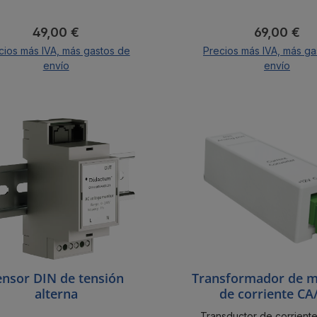
Precio normal:
Precio nor
49,00 €
69,00 €
cios más IVA, más gastos de
Precios más IVA, más ga
envío
envío
A la cesta
A la cesta
ensor DIN de tensión
Transformador de m
alterna
de corriente CA
Didactum
Transductor de corrient