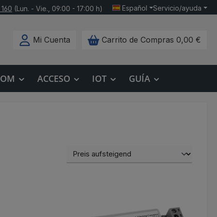
Español
Servicio/ayuda
 160
(Lun. - Vie., 09:00 - 17:00 h)
Mi Cuenta
Carrito de Compras
0,00 €
COM
ACCESO
IOT
GUÍA