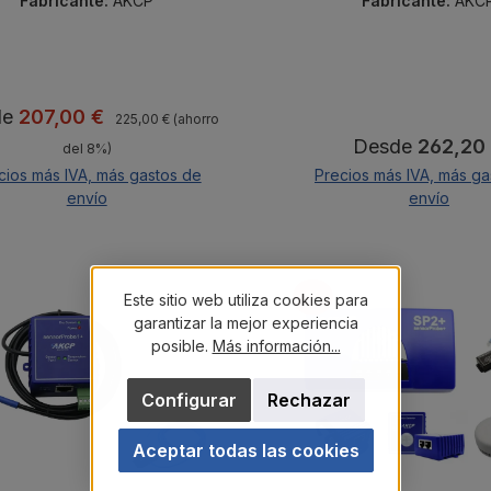
Fabricante:
AKCP
Fabricante:
AKC
Precio normal:
o de venta:
de
207,00 €
225,00 €
(ahorro
Precio normal:
Desde
262,20
del 8%)
cios más IVA, más gastos de
Precios más IVA, más ga
envío
envío
escuento
Descuento
%
Este sitio web utiliza cookies para
garantizar la mejor experiencia
posible.
Más información...
Configurar
Rechazar
Aceptar todas las cookies