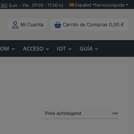
Español
Servicio/ayuda
 160
(Lun. - Vie., 09:00 - 17:00 h)
Mi Cuenta
Carrito de Compras
0,00 €
COM
ACCESO
IOT
GUÍA