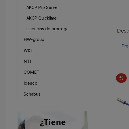
AKCP Pro Server
AKCP Quicklime
Licencias de prórroga
Preci
Des
HW-group
Pre
W&T
NTI
COMET
D
%
Idesco
Schabus
¿Tiene