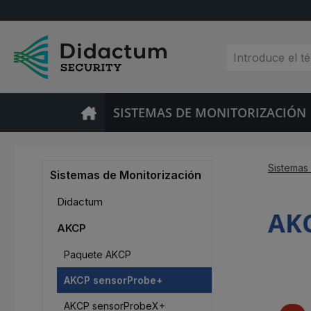
tar al contenido principal
Saltar a la búsqueda
Saltar a la navegación principal
SISTEMAS DE MONITORIZACIÓN
Sistemas
Sistemas de Monitorización
Didactum
AKC
AKCP
Paquete AKCP
AKCP sensorProbe+
AKCP sensorProbeX+