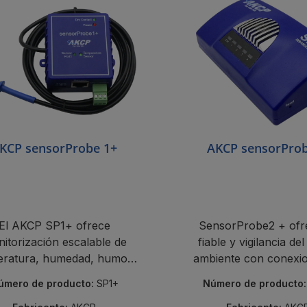
escuento
KCP sensorProbe 1+
AKCP sensorPro
El AKCP SP1+ ofrece
SensorProbe2 + ofr
itorización escalable de
fiable y vigilancia de
eratura, humedad, humo y
ambiente con conexi
otros parámetros.
sensores flexibles y f
úmero de producto:
SP1+
Número de producto
profesionales opcio