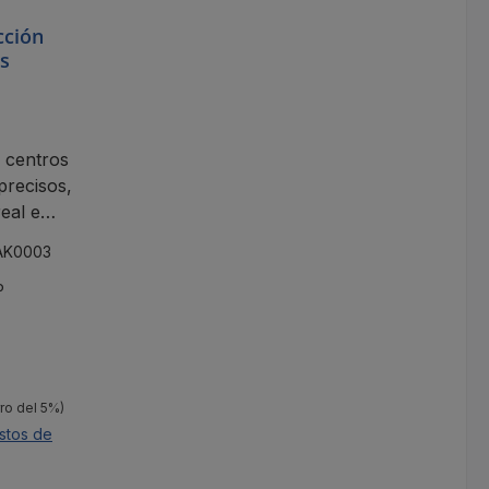
cción
us
 centros
precisos,
eal e
la red.
AK0003
P
ro del 5%)
stos de