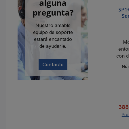
alguna
SP1+
pregunta?
Se
d
Nuestro amable
equipo de soporte
estará encantado
Mo
de ayudarle.
ento
con d
monit
Contacto
Núm
en 
Prec
388
Pre