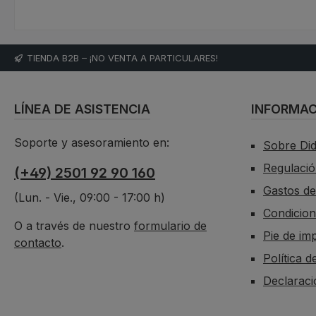
TIENDA B2B – ¡NO VENTA A PARTICULARES!
LÍNEA DE ASISTENCIA
INFORMAC
Soporte y asesoramiento en:
Sobre Di
Regulació
(+49) 2501 92 90 160
Gastos de
(Lun. - Vie., 09:00 - 17:00 h)
Condicion
O a través de nuestro
formulario de
Pie de im
contacto
.
Política d
Declaraci