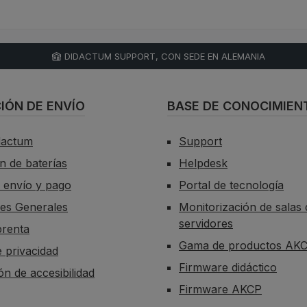
A la cesta
A la cesta
DIDACTUM SUPPORT, CON SEDE EN ALEMANIA
IÓN DE ENVÍO
BASE DE CONOCIMIEN
dactum
Support
n de baterías
Helpdesk
 envío y pago
Portal de tecnología
es Generales
Monitorización de salas 
servidores
prenta
Gama de productos AK
e privacidad
Firmware didáctico
ón de accesibilidad
Firmware AKCP