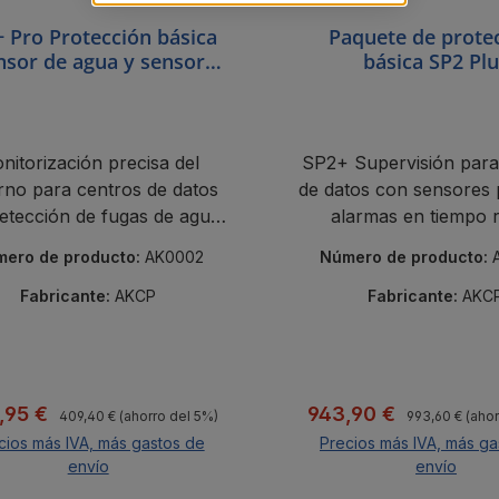
 Pro Protección básica
Paquete de prote
nsor de agua y sensor
básica SP2 Pl
ual de temperatura y
humedad
nitorización precisa del
SP2+ Supervisión para
rno para centros de datos
de datos con sensores 
etección de fugas de agua,
alarmas en tiempo r
orización climática, alertas
integración segura en 
ero de producto:
AK0002
Número de producto:
tiempo real e integración
flexible en la red.
Fabricante:
AKCP
Fabricante:
AKC
Precio normal:
Precio normal:
io de venta:
Precio de venta:
,95 €
943,90 €
409,40 €
(ahorro del 5%)
993,60 €
(ahor
cios más IVA, más gastos de
Precios más IVA, más ga
envío
envío