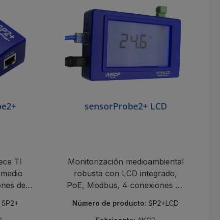
be2+
sensorProbe2+ LCD
ece TI
Monitorización medioambiental
l medio
robusta con LCD integrado,
ones de
PoE, Modbus, 4 conexiones de
unciones
sensor y función de alarma
:
SP2+
Número de producto:
SP2+LCD
nales.
flexible.