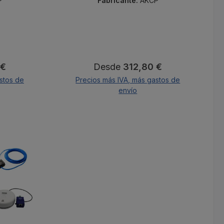
P
Fabricante:
AKCP
Precio normal:
 €
Desde
312,80 €
stos de
Precios más IVA, más gastos de
envío