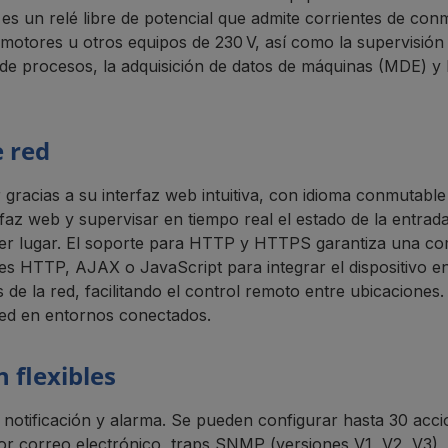
es un relé libre de potencial que admite corrientes de conm
 motores u otros equipos de 230 V, así como la supervisión 
ón de procesos, la adquisición de datos de máquinas (MDE) y
e red
 gracias a su interfaz web intuitiva, con idioma conmutabl
erfaz web y supervisar en tiempo real el estado de la entra
uier lugar. El soporte para HTTP y HTTPS garantiza una c
udes HTTP, AJAX o JavaScript para integrar el dispositivo 
s de la red, facilitando el control remoto entre ubicaciones
 red en entornos conectados.
 flexibles
 de notificación y alarma. Se pueden configurar hasta 30 a
 por correo electrónico, traps SNMP (versiones V1, V2, V3),