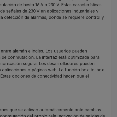
utación de hasta 16 A a 230 V. Estas características
de señales de 230 V en aplicaciones industriales y
 la detección de alarmas, donde se requiere control y
e entre alemán e inglés. Los usuarios pueden
da de conmutación. La interfaz está optimizada para
omunicación segura. Los desarrolladores pueden
en aplicaciones o páginas web. La función box-to-box
. Estas opciones de conectividad hacen que el
cciones que se activan automáticamente ante cambios
 conmutación del propio relé, activación de salidas de