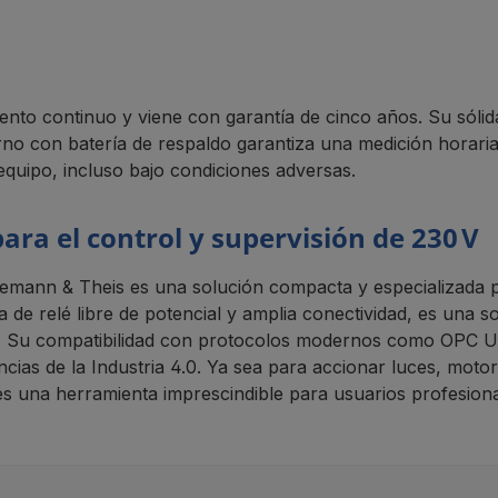
ento continuo y viene con garantía de cinco años. Su sólid
nterno con batería de respaldo garantiza una medición horari
l equipo, incluso bajo condiciones adversas.
ra el control y supervisión de 230 V
esemann & Theis es una solución compacta y especializada p
 de relé libre de potencial y amplia conectividad, es una sol
es. Su compatibilidad con protocolos modernos como OPC UA
ncias de la Industria 4.0. Ya sea para accionar luces, moto
es una herramienta imprescindible para usuarios profesiona