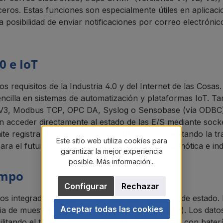
ceros. Estas funciones son especialmente útiles en aplicaci
 posibilidad de enviar notificaciones por correo electrónico
0 e IoT
los requisitos de la Industria 4.0 y del Internet de las C
cilla en sistemas de automatización y plataformas IoT. T
, V3, Modbus TCP, OPC DA, Syslog o Sensobase (vía ODBC) g
n acceder directamente al estado de las E/S mediante sock
te registrar las señales de conmutación, aumentando la tra
Este sitio web utiliza cookies para
ra el futuro en automatización de edificios, domótica e ind
garantizar la mejor experiencia
posible.
Más información...
empo
Configurar
Rechazar
atos integrado que guarda los eventos y cambios de estado.
Aceptar todas las cookies
a de muestreo elegida (de 15 segundos a 1 hora). Los dat
ilitando el tratamiento posterior. Un reloj interno con bate