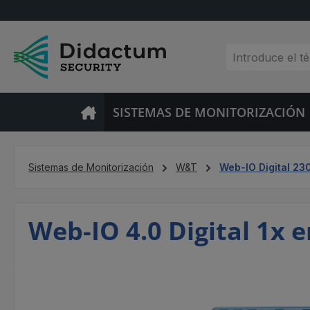
tar al contenido principal
Saltar a la búsqueda
Saltar a la navegación principal
SISTEMAS DE MONITORIZACIÓN
Sistemas de Monitorización
W&T
Web-IO Digital 23
Web-IO 4.0 Digital 1x e
Omitir galería de imágenes