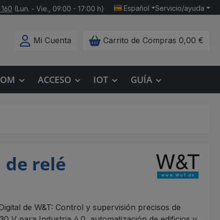
Español
Servicio/ayuda
 160
(Lun. - Vie., 09:00 - 17:00 h)
Mi Cuenta
Carrito de Compras
0,00 €
COM
ACCESO
IOT
GUÍA
 de relé
igital de W&T: Control y supervisión precisos de
30 V para Industria 4.0, automatización de edificios y