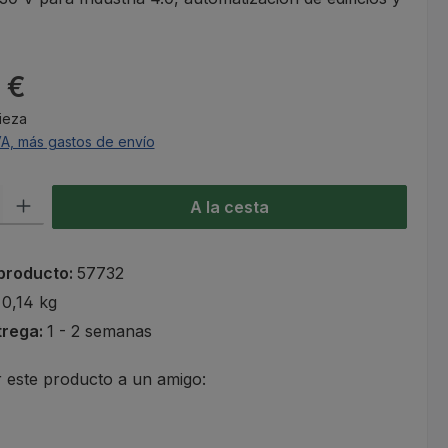
l:
 €
Pieza
VA, más gastos de envío
roducto: introduce la cantidad deseada o usa los botones para aumen
A la cesta
producto:
57732
:
0,14 kg
trega:
1 - 2 semanas
este producto a un amigo: