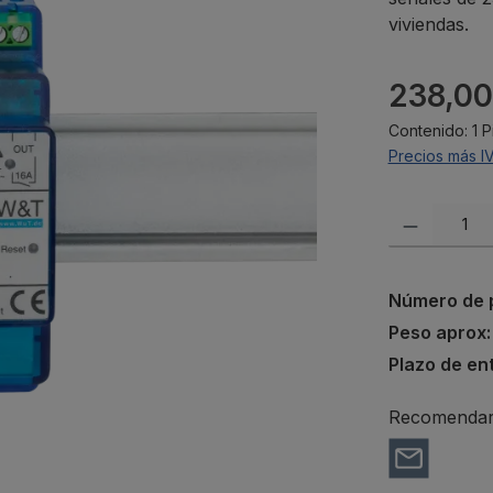
viviendas.
Precio norma
238,00
Contenido:
1 
Precios más I
Cantidad del p
Número de 
Peso aprox
Plazo de en
Recomendar 