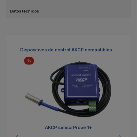
Datos técnicos
Omitir la galería de productos
Dispositivos de control AKCP compatibles
Descuento
%
AKCP sensorProbe 1+