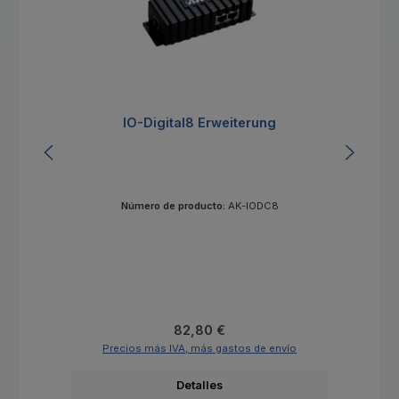
IO-Digital8 Erweiterung
Número de producto:
AK-IODC8
Precio normal:
82,80 €
Precios más IVA, más gastos de envío
Detalles