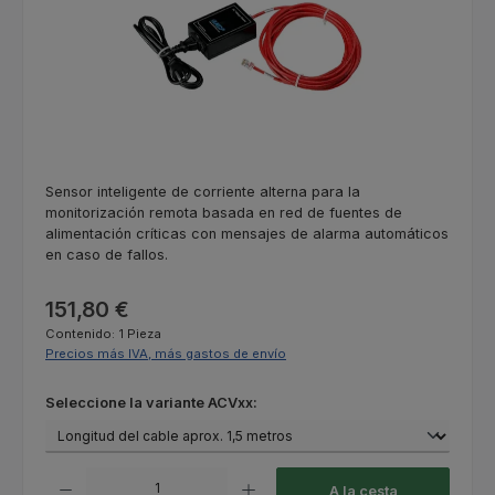
Sensor inteligente de corriente alterna para la
monitorización remota basada en red de fuentes de
alimentación críticas con mensajes de alarma automáticos
en caso de fallos.
Precio normal:
151,80 €
Contenido:
1 Pieza
Precios más IVA, más gastos de envío
Seleccione
Seleccione la variante ACVxx:
Cantidad del producto: introduce la cantidad deseada o usa los botones
A la cesta