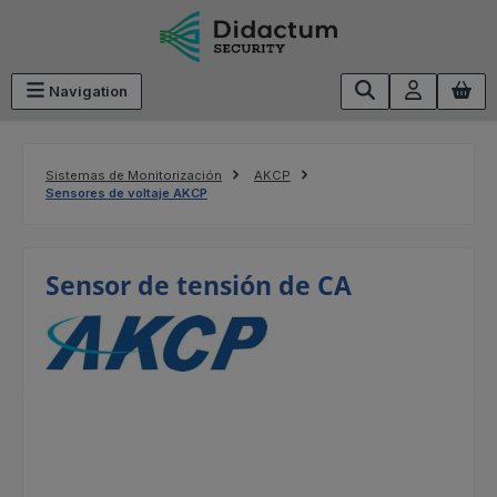
Saltar al contenido principal
Navigation
Sistemas de Monitorización
AKCP
Sensores de voltaje AKCP
Sensor de tensión de CA
Omitir galería de imágenes