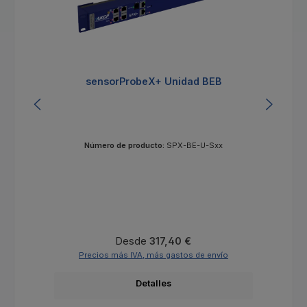
sensorProbeX+ Unidad BEB
Número de producto:
SPX-BE-U-Sxx
Precio normal:
Desde
317,40 €
Precios más IVA, más gastos de envío
Detalles