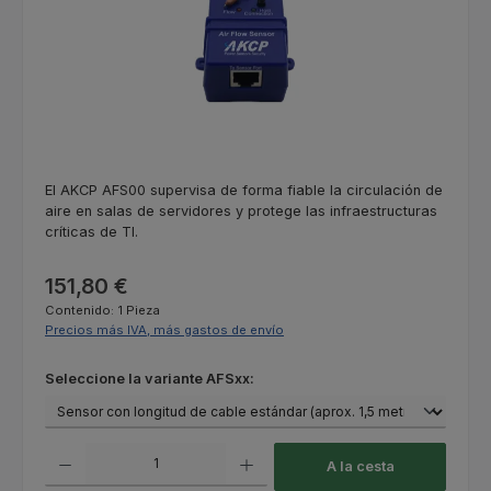
El AKCP AFS00 supervisa de forma fiable la circulación de
aire en salas de servidores y protege las infraestructuras
críticas de TI.
Precio normal:
151,80 €
Contenido:
1 Pieza
Precios más IVA, más gastos de envío
Seleccione
Seleccione la variante AFSxx:
Cantidad del producto: introduce la cantidad deseada o usa los botones
A la cesta