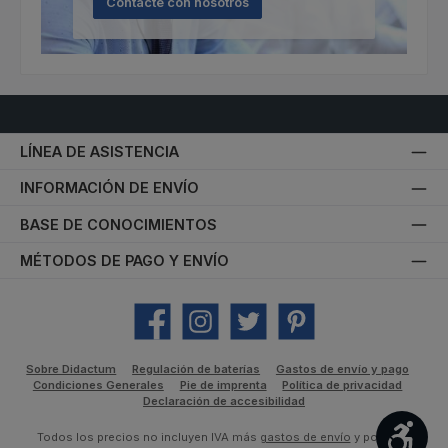
Contacte con nosotros
LÍNEA DE ASISTENCIA
INFORMACIÓN DE ENVÍO
BASE DE CONOCIMIENTOS
MÉTODOS DE PAGO Y ENVÍO
Facebook
Instagram
Twitter
Pinterest
Sobre Didactum
Regulación de baterías
Gastos de envío y pago
Condiciones Generales
Pie de imprenta
Política de privacidad
Declaración de accesibilidad
Most
Todos los precios no incluyen IVA más
gastos de envío
y posibles