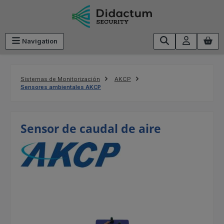
Saltar al contenido principal
Navigation
Sistemas de Monitorización
AKCP
Sensores ambientales AKCP
Sensor de caudal de aire
Omitir galería de imágenes