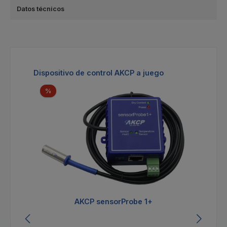
Datos técnicos
Omitir la galería de productos
Dispositivo de control AKCP a juego
Descuento
%
AKCP sensorProbe 1+