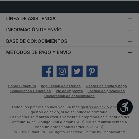
LÍNEA DE ASISTENCIA
INFORMACIÓN DE ENVÍO
BASE DE CONOCIMIENTOS
MÉTODOS DE PAGO Y ENVÍO
Facebook
Instagram
Twitter
Pinterest
Sobre Didactum
Regulación de baterías
Gastos de envío y pago
Condiciones Generales
Pie de imprenta
Política de privacidad
Declaración de accesibilidad
Most
Todos los precios no incluyen IVA más
gastos de envío
y posibles
gastos de envío, si no se indica lo contrario.
Las ventas se realizan exclusivamente a empresas en el sentido del
artículo 14 del Código Civil Alemán (BGB). No se realizan ventas a
consumidores finales (artículo 13 BGB).
© 2026 Didactum - All Rights Reserved. Theme by
ThemeWare®