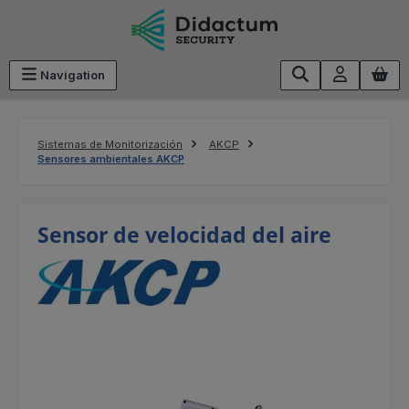
Saltar al contenido principal
Navigation
Sistemas de Monitorización
AKCP
Sensores ambientales AKCP
Sensor de velocidad del aire
Omitir galería de imágenes