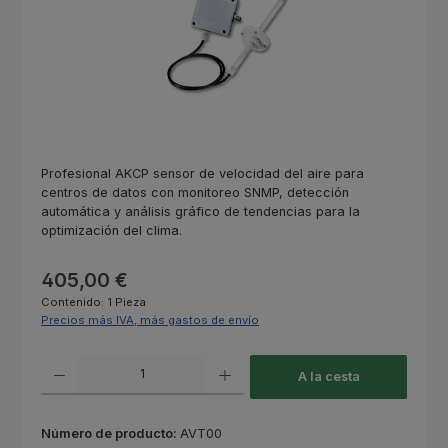
Profesional AKCP sensor de velocidad del aire para
centros de datos con monitoreo SNMP, detección
automática y análisis gráfico de tendencias para la
optimización del clima.
Precio normal:
405,00 €
Contenido:
1 Pieza
Precios más IVA, más gastos de envío
Cantidad del producto: introduce la cantidad deseada o usa los botones
A la cesta
Número de producto:
AVT00