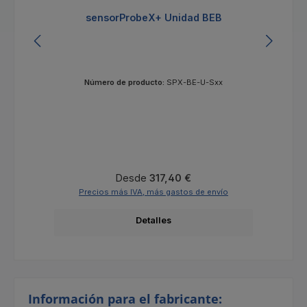
sensorProbeX+ Unidad BEB
Número de producto:
SPX-BE-U-Sxx
Precio normal:
Desde
317,40 €
Precios más IVA, más gastos de envío
Detalles
Información para el fabricante: