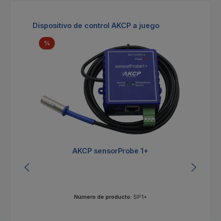
Omitir la galería de productos
Dispositivo de control AKCP a juego
Descuento
%
AKCP sensorProbe 1+
Número de producto:
SP1+