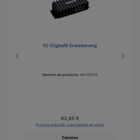
IO-Digital8 Erweiterung
Número de producto:
AK-IODC8
Precio normal:
82,80 €
Precios más IVA, más gastos de envío
Detalles