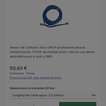
Sensor de Contacto Seco AKCP profesional para la
monitorización TCP/IP de instalaciones críticas con alerta
automática por e-mail y SMS.
Precio normal:
50,60 €
Contenido:
1 Pieza
Precios más IVA, más gastos de envío
Seleccione
Seleccione la variante DCSxx:
Cantidad del producto: introduce la cantidad deseada o usa los botones