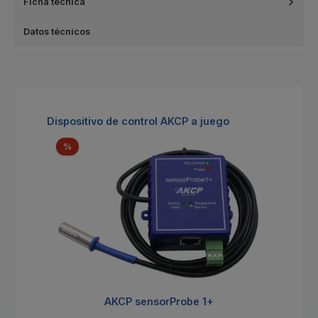
Ficha técnica
Datos técnicos
Omitir la galería de productos
Dispositivo de control AKCP a juego
Descuento
%
AKCP sensorProbe 1+