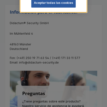
Aceptar todas las cookies
Información para el fabricante:
Didactum® Security GmbH
Im Mühlenfeld 4
48163 Münster
Deutschland
Fon: (+49) 250 19 71 63 54 / (+49) 171 33 11 577
Email: info@didactum-security.de
Preguntas
¿Tiene preguntas sobre este producto?
Nuestro servicio de asistencia le ayudará.