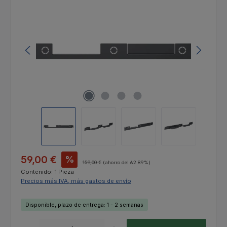
Precio de venta:
59,00 €
%
Precio normal:
159,00 €
(ahorro del 62.89%)
Contenido:
1 Pieza
Precios más IVA, más gastos de envío
Disponible, plazo de entrega: 1 - 2 semanas
Cantidad del producto: introduce la cantidad deseada o usa los botones