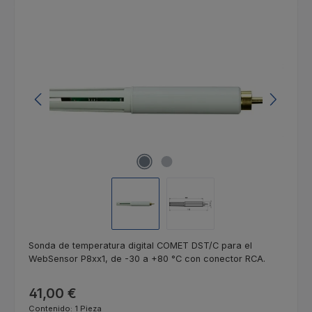
Omitir galería de imágenes
Sonda de temperatura digital COMET DST/C para el
WebSensor P8xx1, de -30 a +80 °C con conector RCA.
Precio normal:
41,00 €
Contenido:
1 Pieza