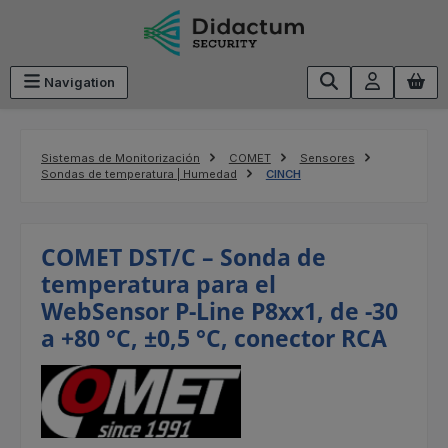
Saltar al contenido principal
Navigation
Sistemas de Monitorización
COMET
Sensores
Sondas de temperatura | Humedad
CINCH
COMET DST/C – Sonda de
temperatura para el
WebSensor P-Line P8xx1, de -30
a +80 °C, ±0,5 °C, conector RCA