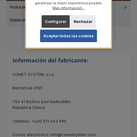
garantizar la mejor experiencia posible.
Ficha técnica
Más información...
Datos técnicos
Configurar
Rechazar
Aceptar todas las cookies
Información del fabricante:
COMET SYSTEM, s.r.o.
Bezručova 2901
756 61 Rožnov pod Radhoštěm
República Checa
Teléfono: +420 571 653 990
Correo electrónico: info@cometsystem.com