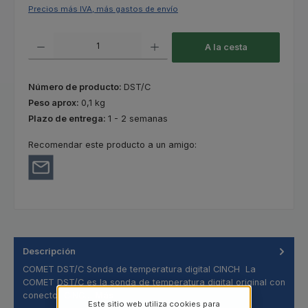
Precios más IVA, más gastos de envío
Cantidad del producto: introduce la cantidad deseada o usa los botones
A la cesta
Número de producto:
DST/C
Peso aprox:
0,1 kg
Plazo de entrega:
1 - 2 semanas
Recomendar este producto a un amigo:
Descripción
COMET DST/C Sonda de temperatura digital CINCH La
COMET DST/C es la sonda de temperatura digital original con
conector CINC…
Más
Este sitio web utiliza cookies para