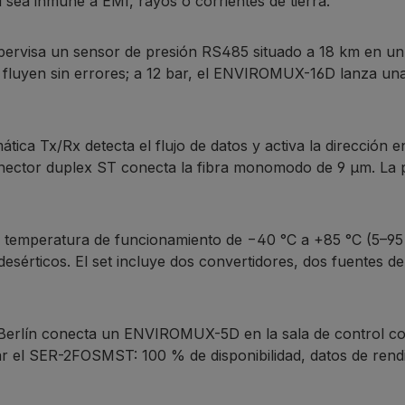
 sea inmune a EMI, rayos o corrientes de tierra.
pervisa un sensor de presión RS485 situado a 18 km en un
uyen sin errores; a 12 bar, el ENVIROMUX-16D lanza una al
tica Tx/Rx detecta el flujo de datos y activa la dirección 
onector duplex ST conecta la fibra monomodo de 9 µm. La 
e temperatura de funcionamiento de −40 °C a +85 °C (5–95 
desérticos. El set incluye dos convertidores, dos fuentes d
 Berlín conecta un ENVIROMUX-5D en la sala de control co
ar el SER-2FOSMST: 100 % de disponibilidad, datos de rend