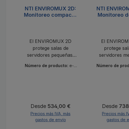
NTI ENVIROMUX 2D:
NTI ENVIRO
Monitoreo compacto
Monitoreo d
para salas de
de servid
servidores
median
El ENVIROMUX 2D
El ENVIROM
protege salas de
protege sal
servidores pequeñas:
servidores me
temperatura, humedad
temperatura, 
Número de producto:
e-2
Número de pro
y agua. Alertas
agua, intrusió
d
d
instantáneas por correo
Alertas instant
electrónico, SMS y
correo elect
SNMP. Compacto,
SMS y SNM
ampliable, cero RU.
sensores, 2 
ampliabl
Precio normal:
Precio norm
Desde
534,00 €
Desde
738
Precios más IVA, más
Precios más I
gastos de envío
gastos de 