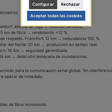
Configurar
Rechazar
ilómetros:
Aceptar todas las cookies
eldorf: alarma de fuga → millones salvados.
 15 km de fibra → rendimiento +12 %.
de respaldo. Fráncfort: 12 km → redundancia 100 %.
 Mar del Norte: 20 km → producción en tiempo real.
ich: 10 km → seguridad garantizada.
: 16 km → detección temprana de inundaciones.
 para la comunicación serial global. Sin interferencias, 
ra operar de inmediato.
cables de fibra monomodo