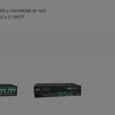
−5D y ENVIROMUX−16D
O y E-1W(P)