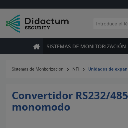
tar al contenido principal
Saltar a la búsqueda
Saltar a la navegación principal
SISTEMAS DE MONITORIZACIÓN
Sistemas de Monitorización
NTI
Unidades de expan
Convertidor RS232/485
monomodo