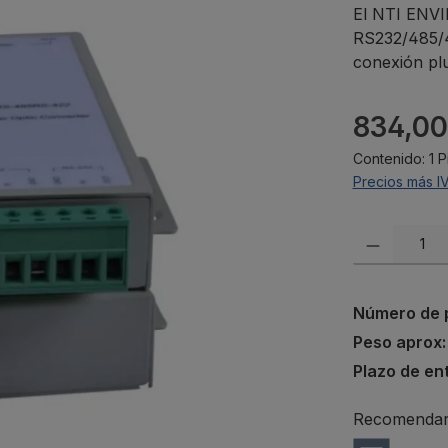
El NTI ENV
RS232/485/4
conexión p
Precio norma
834,00
Contenido:
1 
Precios más I
Cantidad del p
Número de 
Peso aprox
Plazo de en
Recomendar 