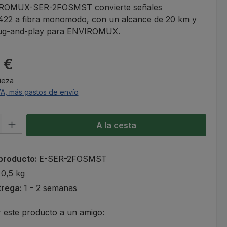
IROMUX-SER-2FOSMST convierte señales
22 a fibra monomodo, con un alcance de 20 km y
lug-and-play para ENVIROMUX.
l:
 €
Pieza
VA, más gastos de envío
roducto: introduce la cantidad deseada o usa los botones para aumen
A la cesta
producto:
E-SER-2FOSMST
:
0,5 kg
trega:
1 - 2 semanas
este producto a un amigo: