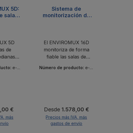
MUX 5D:
Sistema de
e salas
monitorización de
ores
salas de servidores
as
NTI ENVIROMUX 16D
UX 5D
El ENVIROMUX 16D
as de
monitoriza de forma
dianas:
fiable las salas de
humedad,
servidores:
ducto:
e-5
Número de producto:
e-16
n y humo.
temperatura, humedad,
d
áneas por
agua y más. Las alertas
rónico,
por correo electrónico,
P. 5
SMS y SNMP
relés,
garantizan una
e.
respuesta rápida.
al:
Precio normal:
,00 €
Desde
1.578,00 €
VA, más
Precios más IVA, más
envío
gastos de envío