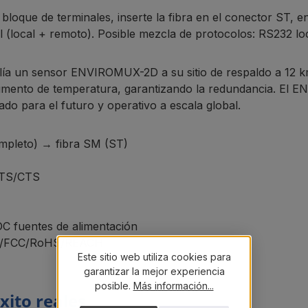
l bloque de terminales, inserte la fibra en el conector ST, e
l (local + remoto). Posible mezcla de protocolos: RS232 l
lía un sensor ENVIROMUX-2D a su sitio de respaldo a 12 km
aumento de temperatura, garantizando la redundancia. 
do para el futuro y operativo a escala global.
mpleto) → fibra SM (ST)
 RTS/CTS
DC fuentes de alimentación
 CE/FCC/RoHS/REACH
Este sitio web utiliza cookies para
garantizar la mejor experiencia
posible.
Más información...
xito reales