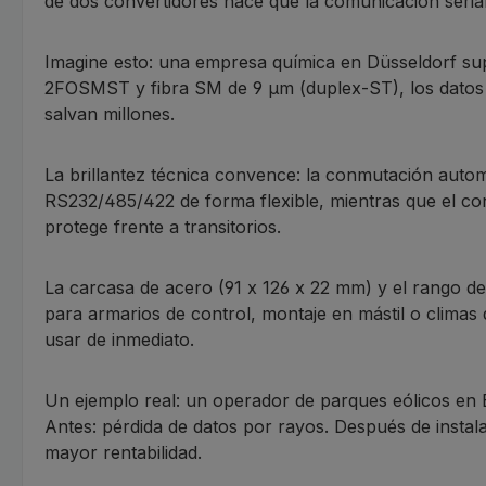
de dos convertidores hace que la comunicación serial
Imagine esto: una empresa química en Düsseldorf su
2FOSMST y fibra SM de 9 µm (duplex-ST), los datos fl
salvan millones.
La brillantez técnica convence: la conmutación automá
RS232/485/422 de forma flexible, mientras que el c
protege frente a transitorios.
La carcasa de acero (91 x 126 x 22 mm) y el rango d
para armarios de control, montaje en mástil o climas 
usar de inmediato.
Un ejemplo real: un operador de parques eólicos en
Antes: pérdida de datos por rayos. Después de instal
mayor rentabilidad.