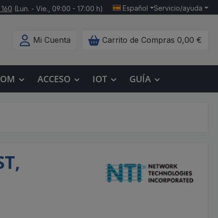
Español
Servicio/ayuda
 160
(Lun. - Vie., 09:00 - 17:00 h)
Mi Cuenta
Carrito de Compras
0,00 €
COM
ACCESO
IOT
GUÍA
ST,