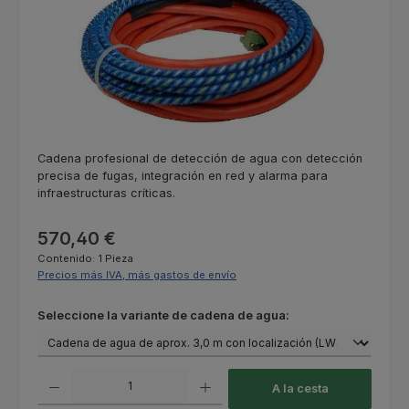
Cadena profesional de detección de agua con detección
precisa de fugas, integración en red y alarma para
infraestructuras críticas.
Precio normal:
570,40 €
Contenido:
1 Pieza
Precios más IVA, más gastos de envío
Seleccione
Seleccione la variante de cadena de agua:
Cantidad del producto: introduce la cantidad deseada o usa los botones
A la cesta