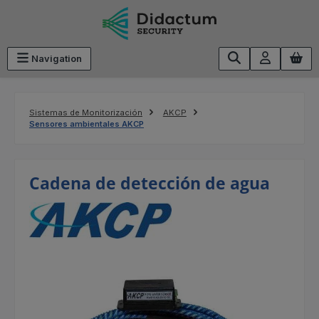
Saltar al contenido principal
Navigation
Sistemas de Monitorización
AKCP
Sensores ambientales AKCP
Cadena de detección de agua
Omitir galería de imágenes