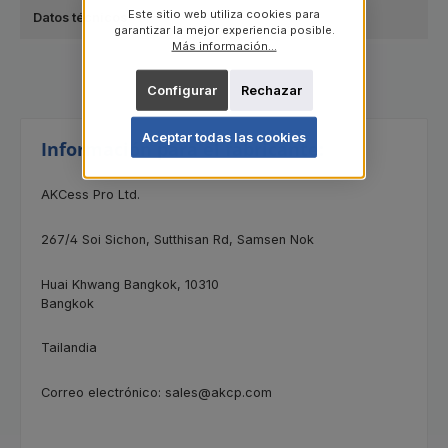
Este sitio web utiliza cookies para
Datos técnicos
garantizar la mejor experiencia posible.
Más información...
Configurar
Rechazar
Aceptar todas las cookies
Información para el fabricante:
AKCess Pro Ltd.
267/4
Soi Sichon, Sutthisan Rd, Samsen Nok
Huai Khwang Bangkok, 10310
Bangkok
Tailandia
Correo electrónico: sales@akcp.com