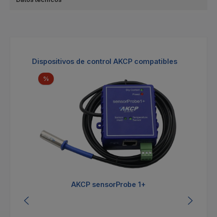
Omitir la galería de productos
Dispositivos de control AKCP compatibles
Descuento
%
AKCP sensorProbe 1+