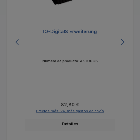
IO-Digital8 Erweiterung
Número de producto:
AK-IODC8
Precio normal:
82,80 €
Precios más IVA, más gastos de envío
Detalles