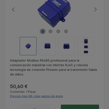
Adaptador Modbus RS485 profesional para la
comunicación industrial con interfaz RJ45 y robusta
tecnología de conexión Phoenix para la transmisión fiable
de datos.
Precio normal:
50,60 €
Contenido:
1 Pieza
Precios más IVA, más gastos de envío
Cantidad del producto: introduce la cantidad deseada o usa los botones