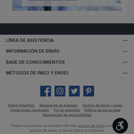
LÍNEA DE ASISTENCIA
INFORMACIÓN DE ENVÍO
BASE DE CONOCIMIENTOS
MÉTODOS DE PAGO Y ENVÍO
Facebook
Instagram
Twitter
Pinterest
Sobre Didactum
Regulación de baterías
Gastos de envío y pago
Condiciones Generales
Pie de imprenta
Política de privacidad
Declaración de accesibilidad
Most
Todos los precios no incluyen IVA más
gastos de envío
y posibles
gastos de envío, si no se indica lo contrario.