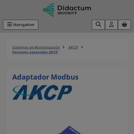
Saltar al contenido principal
Navigation
Sistemas de Monitorización
AKCP
Sensores especiales AKCP
Adaptador Modbus
Omitir galería de imágenes