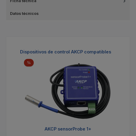
Ficha técnica
Datos técnicos
Omitir la galería de productos
Dispositivos de control AKCP compatibles
Descuento
%
AKCP sensorProbe 1+