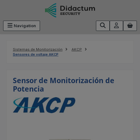
Saltar al contenido principal
Navigation
Sistemas de Monitorización
AKCP
Sensores de voltaje AKCP
Sensor de Monitorización de
Potencia
Omitir galería de imágenes