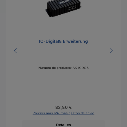
IO-Digital8 Erweiterung
Número de producto:
AK-IODC8
Precio normal:
82,80 €
Precios más IVA, más gastos de envío
Detalles