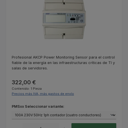
Profesional AKCP Power Monitoring Sensor para el control
fiable de la energía en las infraestructuras críticas de TI y
salas de servidores.
Precio normal:
322,00 €
Contenido:
1 Pieza
Precios más IVA, más gastos de envío
Seleccione
PMSxx Seleccionar variante:
Cantidad del producto: introduce la cantidad deseada o usa los botones