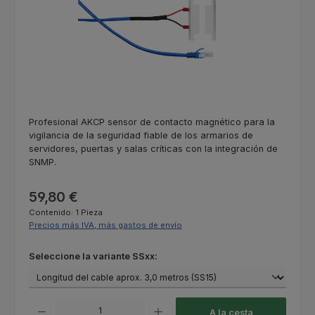
Profesional AKCP sensor de contacto magnético para la
vigilancia de la seguridad fiable de los armarios de
servidores, puertas y salas críticas con la integración de
SNMP.
Precio normal:
59,80 €
Contenido:
1 Pieza
Precios más IVA, más gastos de envío
Seleccione
Seleccione la variante SSxx:
Cantidad del producto: introduce la cantidad deseada o usa los botones
A la cesta