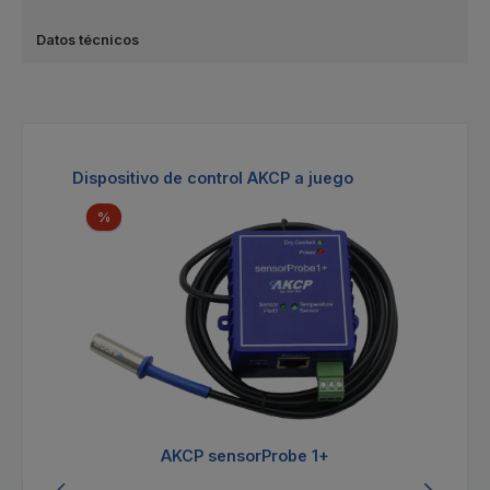
Datos técnicos
Omitir la galería de productos
Dispositivo de control AKCP a juego
Descuento
%
AKCP sensorProbe 1+