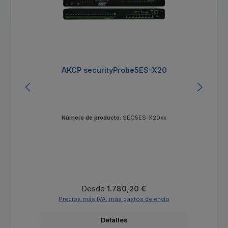
AKCP securityProbe5ES-X20
Número de producto:
SEC5ES-X20xx
Precio normal:
Desde
1.780,20 €
Precios más IVA, más gastos de envío
Detalles