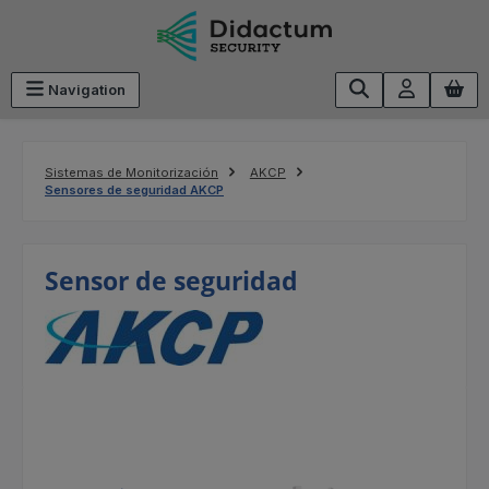
Saltar al contenido principal
Navigation
Sistemas de Monitorización
AKCP
Sensores de seguridad AKCP
Sensor de seguridad
Omitir galería de imágenes