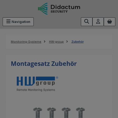
Zum Hauptinhalt springen
Navigation
Monitoring-Systeme
HW-group
Zubehör
Montagesatz Zubehör
Bildergalerie überspringen