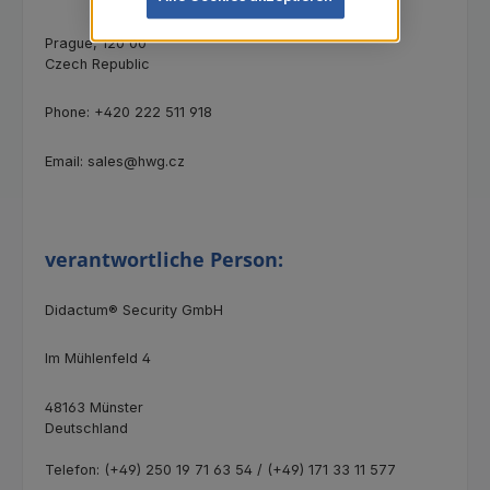
Prague, 120 00
Czech Republic
Phone: +420 222 511 918
Email: sales@hwg.cz
verantwortliche Person:
Didactum® Security GmbH
Im Mühlenfeld 4
48163 Münster
Deutschland
Telefon: (+49) 250 19 71 63 54 / (+49) 171 33 11 577