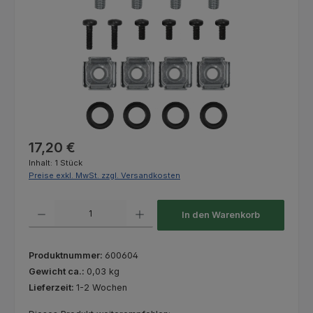
Regulärer Preis:
17,20 €
Inhalt:
1 Stück
Preise exkl. MwSt. zzgl. Versandkosten
Produkt Anzahl: Gib den gewünschten Wert ein oder benutze die Schaltfl
In den Warenkorb
Produktnummer:
600604
Gewicht ca.:
0,03 kg
Lieferzeit:
1-2 Wochen