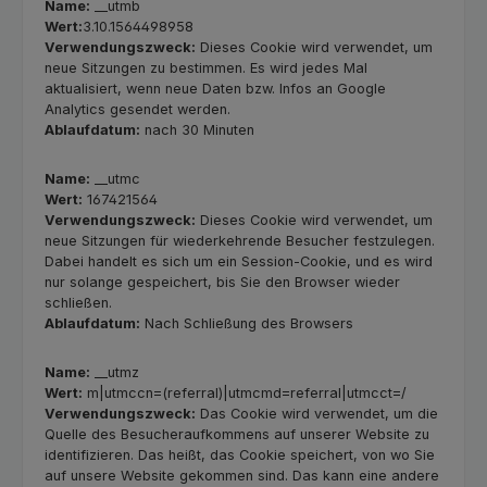
Name:
__utmb
Wert:
3.10.1564498958
Verwendungszweck:
Dieses Cookie wird verwendet, um
neue Sitzungen zu bestimmen. Es wird jedes Mal
aktualisiert, wenn neue Daten bzw. Infos an Google
Analytics gesendet werden.
Ablaufdatum:
nach 30 Minuten
Name:
__utmc
Wert:
167421564
Verwendungszweck:
Dieses Cookie wird verwendet, um
neue Sitzungen für wiederkehrende Besucher festzulegen.
Dabei handelt es sich um ein Session-Cookie, und es wird
nur solange gespeichert, bis Sie den Browser wieder
schließen.
Ablaufdatum:
Nach Schließung des Browsers
Name:
__utmz
Wert:
m|utmccn=(referral)|utmcmd=referral|utmcct=/
Verwendungszweck:
Das Cookie wird verwendet, um die
Quelle des Besucheraufkommens auf unserer Website zu
identifizieren. Das heißt, das Cookie speichert, von wo Sie
auf unsere Website gekommen sind. Das kann eine andere