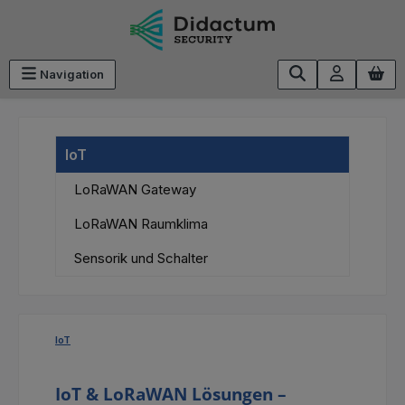
Zum Hauptinhalt springen
Navigation
IoT
LoRaWAN Gateway
LoRaWAN Raumklima
Sensorik und Schalter
IoT
IoT & LoRaWAN Lösungen –