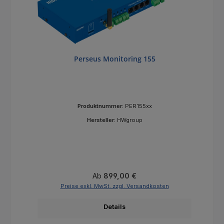
Perseus Monitoring 155
Produktnummer:
PER155xx
Hersteller:
HWgroup
Regulärer Preis:
Ab
899,00 €
Preise exkl. MwSt. zzgl. Versandkosten
Details