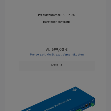
Produktnummer:
PER145xx
Hersteller:
HWgroup
Regulärer Preis:
Ab
699,00 €
Preise exkl. MwSt. zzgl. Versandkosten
Details