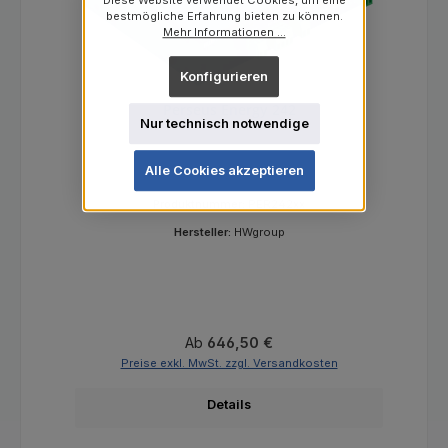
Diese Website verwendet Cookies, um eine
bestmögliche Erfahrung bieten zu können.
Mehr Informationen ...
Konfigurieren
Perseus Energy 242
Nur technisch notwendige
Alle Cookies akzeptieren
Produktnummer:
PER242xx
Hersteller:
HWgroup
Regulärer Preis:
Ab
646,50 €
Preise exkl. MwSt. zzgl. Versandkosten
Details