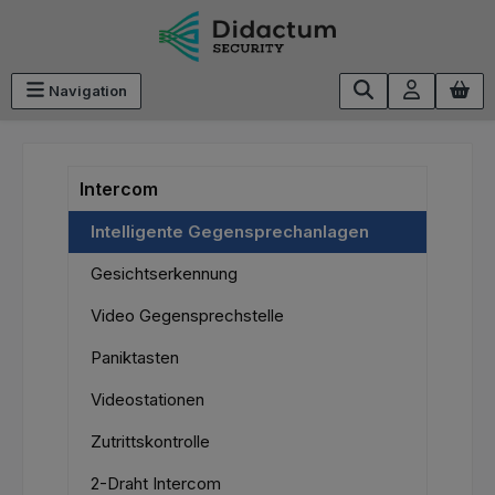
Zum Hauptinhalt springen
Navigation
Intercom
Intelligente Gegensprechanlagen
Gesichtserkennung
Video Gegensprechstelle
Paniktasten
Videostationen
Zutrittskontrolle
2-Draht Intercom