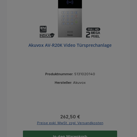
Akuvox AV-R20K Video Türsprechanlage
Produktnummer:
5131020140
Hersteller:
Akuvox
Regulärer Preis:
262,50 €
Preise exkl. MwSt. zzgl. Versandkosten
In den Warenkorb