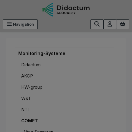
Zum Hauptinhalt springen
Navigation
Monitoring-Systeme
Didactum
AKCP
HW-group
W&T
NTI
COMET
Web Sensoren