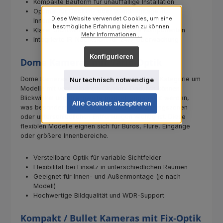
Kompakte Bauform für unauffällige Installation
Optimal für Decken‑ oder Wandmontage in
Diese Website verwendet Cookies, um eine
Innenbereichen
bestmögliche Erfahrung bieten zu können.
Klarer Sichtwinkel ohne bewegliche Komponenten
Mehr Informationen ...
Integrierte IR‑Nachtsicht für 24/7 Überwachung
Konfigurieren
Dome Kameras mit Vario‑Optik
Dome Kameras mit Vario‑Optik ergänzen die Kategorie um
Nur technisch notwendige
Modelle mit verstellbarem Objektiv. Dadurch können
Blickwinkel und Brennweite manuell angepasst werden,
Alle Cookies akzeptieren
was besonders bei wechselnden Überwachungszonen
oder unterschiedlichen Entfernungen wichtig ist. Diese
flexiblen Modelle eignen sich für Büros, Flure, Eingänge
oder größere Innenbereiche.
Verstellbare Optik für variable Sichtfelder
Flexibilität bei Einsatz in unterschiedlichen Räumen
Geeignet für Innen‑ und Außenmontage (je nach
Modell)
Hochwertige Bildqualität und WDR‑Support
Kompakt / Bullet Kameras mit Fix‑Optik