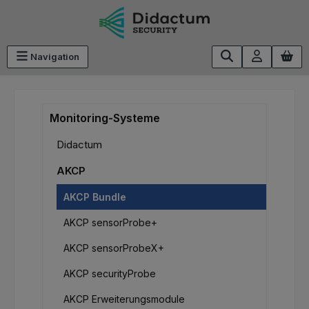
Zum Hauptinhalt springen
Navigation
Monitoring-Systeme
Didactum
AKCP
AKCP Bundle
AKCP sensorProbe+
AKCP sensorProbeX+
AKCP securityProbe
AKCP Erweiterungsmodule