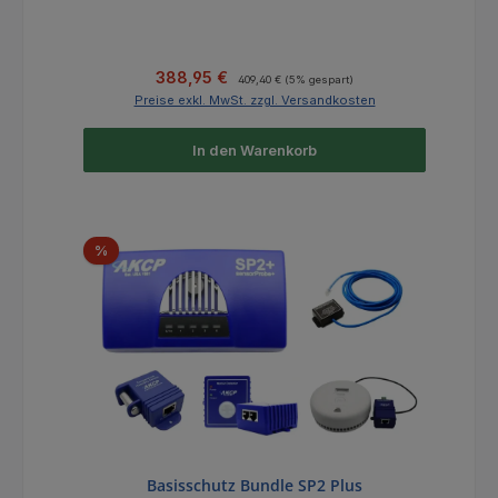
Verkaufspreis:
Regulärer Preis:
388,95 €
409,40 €
(5% gespart)
Preise exkl. MwSt. zzgl. Versandkosten
In den Warenkorb
Rabatt
%
Basisschutz Bundle SP2 Plus