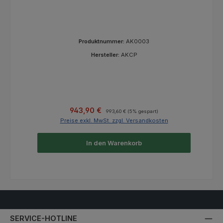
Produktnummer:
AK0003
Hersteller:
AKCP
Verkaufspreis:
Regulärer Preis:
943,90 €
993,60 €
(5% gespart)
Preise exkl. MwSt. zzgl. Versandkosten
In den Warenkorb
SERVICE-HOTLINE