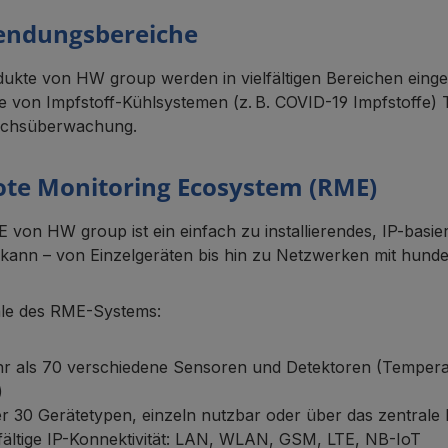
ndungsbereiche
dukte von HW group werden in vielfältigen Bereichen einge
le von Impfstoff-Kühlsystemen (z. B. COVID-19 Impfstoffe
uchsüberwachung.
te Monitoring Ecosystem (RME)
 von HW group ist ein einfach zu installierendes, IP-basie
kann – von Einzelgeräten bis hin zu Netzwerken mit hund
le des RME-Systems:
r als 70 verschiedene Sensoren und Detektoren (Temperat
)
r 30 Gerätetypen, einzeln nutzbar oder über das zentrale 
lfältige IP-Konnektivität: LAN, WLAN, GSM, LTE, NB-IoT