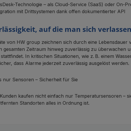
sDesk-Technologie – als Cloud-Service (SaaS) oder On-P
egration mit Drittsystemen dank offen dokumentierter API
lässigkeit, auf die man sich verlasse
äte von HW group zeichnen sich durch eine Lebensdauer vo
n gesamten Zeitraum hinweg zuverlässig zu überwachen un
t stattfindet. In kritischen Situationen, wie z. B. einem W
sicher, dass Alarme jederzeit zuverlässig ausgelöst werden.
s nur Sensoren – Sicherheit für Sie
Kunden kaufen nicht einfach nur Temperatursensoren – sie 
tfernten Standorten alles in Ordnung ist.