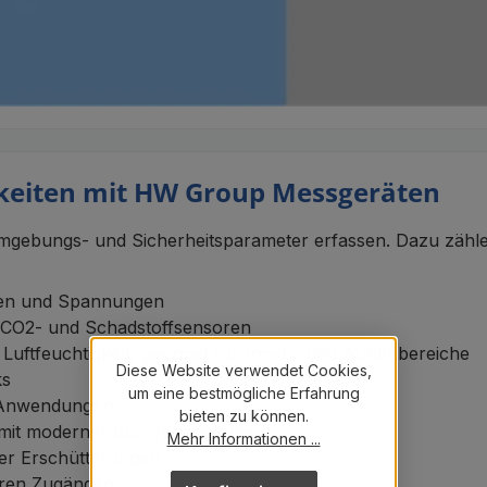
keiten mit HW Group Messgeräten
gebungs- und Sicherheitsparameter erfassen. Dazu zählen
ömen und Spannungen
e CO2- und Schadstoffsensoren
ftfeuchtigkeit, geeignet für Innen- und Außenbereiche
Diese Website verwendet Cookies,
ks
um eine bestmögliche Erfahrung
ne Anwendungen
bieten zu können.
mit moderner Bus-Technologie
Mehr Informationen ...
er Erschütterungen
eren Zugängen