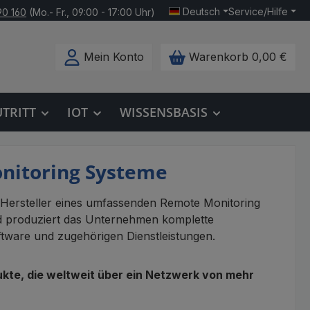
Deutsch
Service/Hilfe
90 160
(Mo.- Fr., 09:00 - 17:00 Uhr)
Mein Konto
Warenkorb
0,00 €
UTRITT
IOT
WISSENSBASIS
onitoring Systeme
r Hersteller eines umfassenden Remote Monitoring
d produziert das Unternehmen komplette
tware und zugehörigen Dienstleistungen.
ukte, die weltweit über ein Netzwerk von mehr