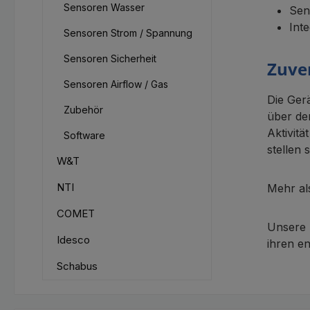
Sensoren Wasser
Sen
Int
Sensoren Strom / Spannung
Sensoren Sicherheit
Zuver
Sensoren Airflow / Gas
Die Ger
Zubehör
über de
Aktivitä
Software
stellen 
W&T
NTI
Mehr al
COMET
Unsere 
Idesco
ihren en
Schabus