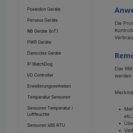
Anwe
Poseidon Geräte
Perseus Geräte
Die Pro
Kontrol
NB Geräte (IoT)
Verbra
PWR Geräte
Damocles Geräte
Remo
IP WatchDog
Das RME
I/O Controller
werden 
Erweiterungseinheiten
Merkma
Temperatur Sensoren
Sensoren Temperatur /
Meh
Luftfeuchte
etc.
Übe
Sensoren 485 RTU
Vie