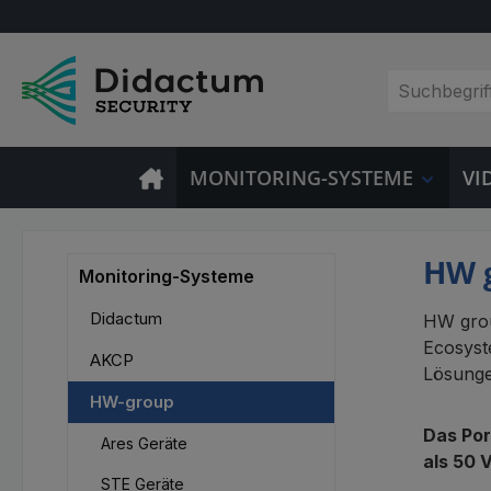
m Hauptinhalt springen
Zur Suche springen
Zur Hauptnavigation springen
MONITORING-SYSTEME
VI
HW g
Monitoring-Systeme
Didactum
HW grou
Ecosyst
AKCP
Lösunge
HW-group
Das Por
Ares Geräte
als 50 
STE Geräte