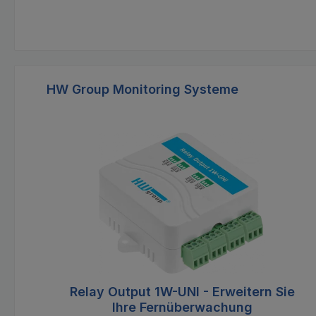
Produktgalerie überspringen
HW Group Monitoring Systeme
Relay Output 1W-UNI - Erweitern Sie
Ihre Fernüberwachung