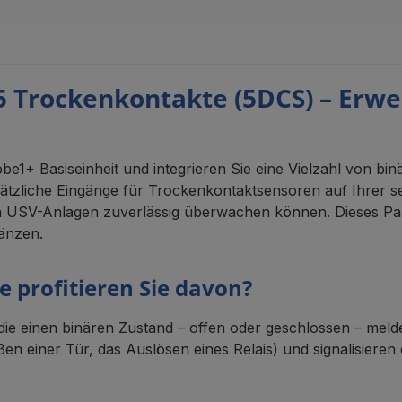
5 Trockenkontakte (5DCS) – Erw
be1+ Basiseinheit und integrieren Sie eine Vielzahl von bi
ätzliche Eingänge für Trockenkontaktsensoren auf Ihrer se
USV-Anlagen zuverlässig überwachen können. Dieses Pake
gänzen.
 profitieren Sie davon?
 die einen binären Zustand – offen oder geschlossen – mel
ßen einer Tür, das Auslösen eines Relais) und signalisiere