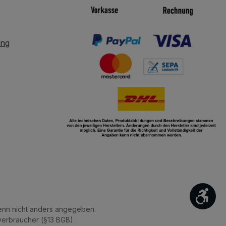
ung
Wer
nn nicht anders angegeben.
verbraucher (§13 BGB).