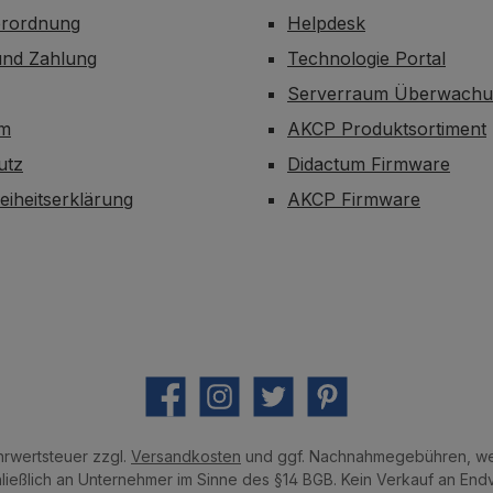
erordnung
Helpdesk
und Zahlung
Technologie Portal
Serverraum Überwach
um
AKCP Produktsortiment
utz
Didactum Firmware
reiheitserklärung
AKCP Firmware
Facebook
Instagram
Twitter
Pinterest
ehrwertsteuer zzgl.
Versandkosten
und ggf. Nachnahmegebühren, we
hließlich an Unternehmer im Sinne des §14 BGB. Kein Verkauf an End