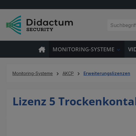
m Hauptinhalt springen
Zur Suche springen
Zur Hauptnavigation springen
MONITORING-SYSTEME
VI
Monitoring-Systeme
AKCP
Erweiterungslizenzen
Lizenz 5 Trockenkonta
Bildergalerie überspringen