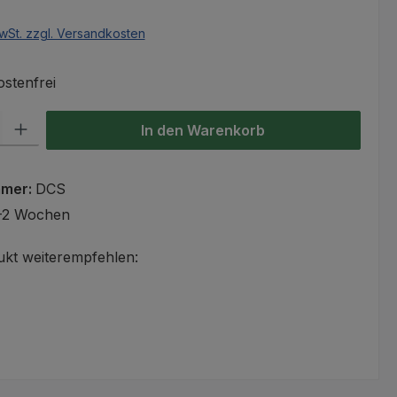
wSt. zzgl. Versandkosten
stenfrei
l: Gib den gewünschten Wert ein oder benutze die Schaltflächen um
In den Warenkorb
mmer:
DCS
-2 Wochen
ukt weiterempfehlen: