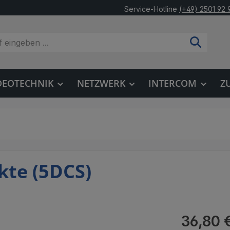
Service-Hotline
(+49) 2501 92 
DEOTECHNIK
NETZWERK
INTERCOM
Z
kte (5DCS)
Regulärer Pr
36,80 