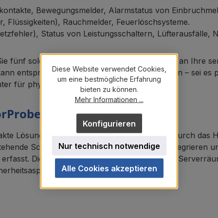
kontakte, Bewegungsmelder, Alarmstatus von Einbruchmel
 Flüssigkeiten), Rauchmelder, Feuerlöschsysteme.
tzfehler), Status von Leistungsschaltern, Lüfterausfälle, 
ie fünf solcher externen Geräte oder Sensoren an Ihre sen
Diese Website verwendet Cookies,
kann entsprechend konfigurierte Alarme auslösen – sei es
um eine bestmögliche Erfahrung
ter für physische Sicherheit und Betriebsstatus.
bieten zu können.
Mehr Informationen ...
orProbe1+?
Konfigurieren
akte Lösung für das grundlegende Monitoring. Durch das 
Nur technisch notwendige
hende Schalter oder Alarmsysteme einfach integrieren und
asst. Dies ist besonders vorteilhaft für kleine Serverräu
Alle Cookies akzeptieren
cherheitsaspekte überwacht werden müssen.