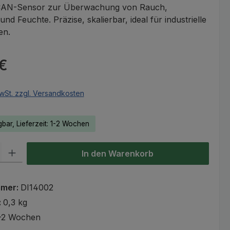
CAN-Sensor zur Überwachung von Rauch,
nd Feuchte. Präzise, skalierbar, ideal für industrielle
en.
eis:
 €
wSt. zzgl. Versandkosten
gbar, Lieferzeit: 1-2 Wochen
l: Gib den gewünschten Wert ein oder benutze die Schaltflächen um
In den Warenkorb
mmer:
DI14002
:
0,3 kg
-2 Wochen