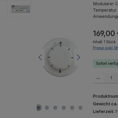
Modularer 
Temperatur u
Anwendung
Regulärer Pr
169,00
Inhalt:
1 Stück
Preise exkl. M
Sofort verfü
Produkt Anzah
Produktnu
Gewicht ca.
Lieferzeit:
1