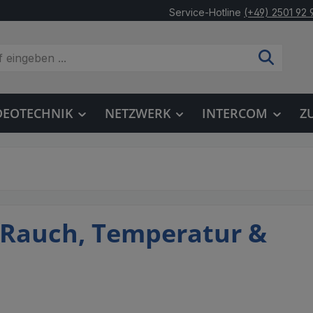
Service-Hotline
(+49) 2501 92 
DEOTECHNIK
NETZWERK
INTERCOM
Z
 Rauch, Temperatur &