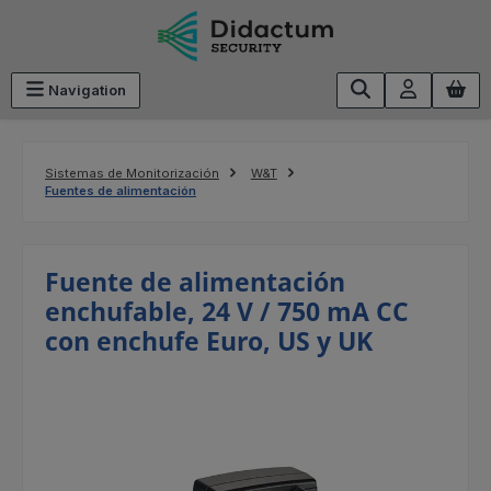
Saltar al contenido principal
Navigation
Sistemas de Monitorización
W&T
Fuentes de alimentación
Fuente de alimentación
enchufable, 24 V / 750 mA CC
con enchufe Euro, US y UK
Omitir galería de imágenes