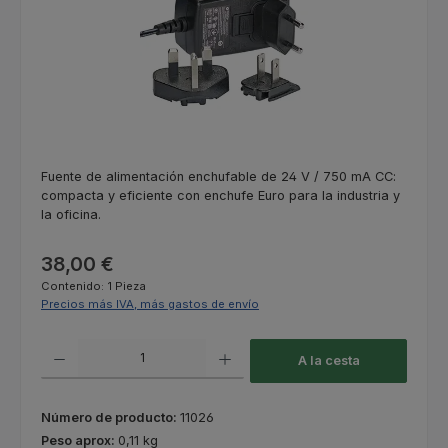
Fuente de alimentación enchufable de 24 V / 750 mA CC:
compacta y eficiente con enchufe Euro para la industria y
la oficina.
Precio normal:
38,00 €
Contenido:
1 Pieza
Precios más IVA, más gastos de envío
Cantidad del producto: introduce la cantidad deseada o usa los botones
A la cesta
Número de producto:
11026
Peso aprox:
0,11 kg