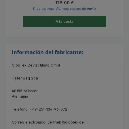
Precio normal:
178,00 €
Precios más IVA, más gastos de envío
A la cesta
Información del fabricante:
GlobTek Deutschland GmbH
Hafenweg 26a
48155 Münster
Alemania
Teléfono: +49-251-134-96-372
Correo electrónico: vertrieb@globtek.de