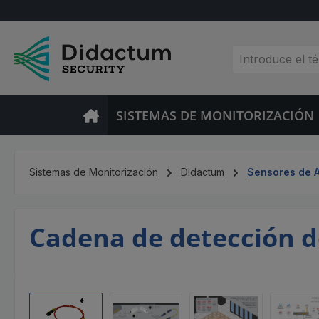
tar al contenido principal
Saltar a la búsqueda
Saltar a la navegación principal
SISTEMAS DE MONITORIZACIÓN
Sistemas de Monitorización
Didactum
Sensores de 
Cadena de detección d
Omitir galería de imágenes