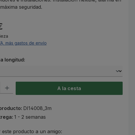
 máxima seguridad.
l:
€
Pieza
VA, más gastos de envío
a longitud:
roducto: introduce la cantidad deseada o usa los botones para aumen
A la cesta
producto:
DI14008_3m
trega:
1 - 2 semanas
este producto a un amigo: