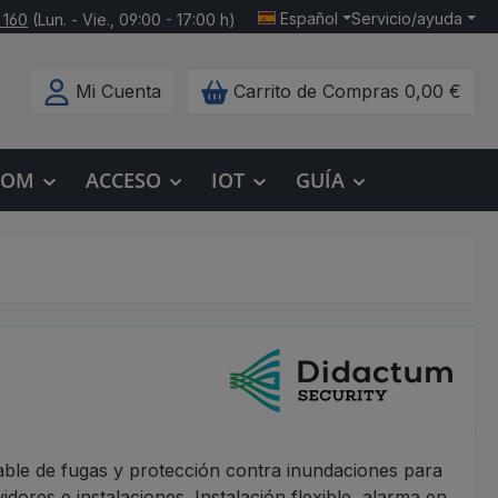
Español
Servicio/ayuda
 160
(Lun. - Vie., 09:00 - 17:00 h)
Mi Cuenta
Carrito de Compras
0,00 €
COM
ACCESO
IOT
GUÍA
able de fugas y protección contra inundaciones para
idores e instalaciones. Instalación flexible, alarma en