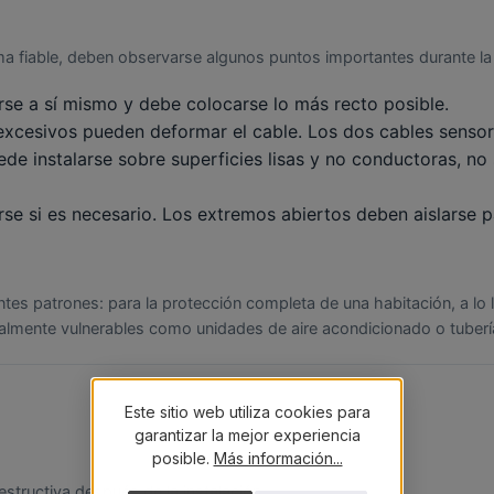
a fiable, deben observarse algunos puntos importantes durante la 
se a sí mismo y debe colocarse lo más recto posible.
cesivos pueden deformar el cable. Los dos cables sensores
ede instalarse sobre superficies lisas y no conductoras, 
se si es necesario. Los extremos abiertos deben aislarse p
ntes patrones: para la protección completa de una habitación, a lo 
ialmente vulnerables como unidades de aire acondicionado o tuberí
Este sitio web utiliza cookies para
garantizar la mejor experiencia
posible.
Más información...
structiva después de la instalación.