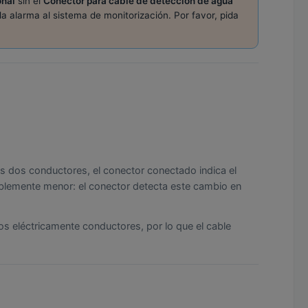
onal
sin el
Conector para cable de detección de agua
la alarma al sistema de monitorización. Por favor, pida
os dos conductores, el conector conectado indica el
rablemente menor: el conector detecta este cambio en
os eléctricamente conductores, por lo que el cable