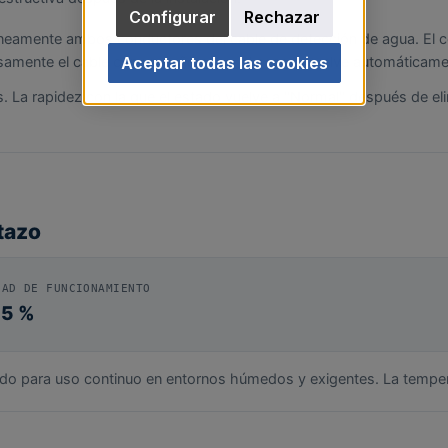
Configurar
Rechazar
eamente ambos conductores del cable de detección de agua. El co
amente el cable con un paño seco, el sensor vuelve automáticame
Aceptar todas las cookies
La rapidez con la que el estado vuelve a "Normal" después de eli
tazo
DAD DE FUNCIONAMIENTO
5 %
eñado para uso continuo en entornos húmedos y exigentes. La tem