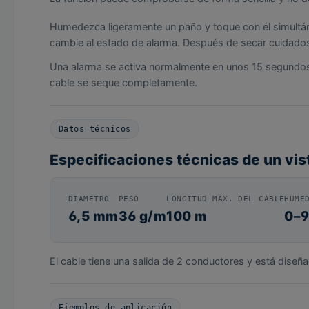
Humedezca ligeramente un paño y toque con él simultán
cambie al estado de alarma. Después de secar cuidados
Una alarma se activa normalmente en unos 15 segundos. 
cable se seque completamente.
Datos técnicos
Especificaciones técnicas de un vis
DIÁMETRO
PESO
LONGITUD MÁX. DEL CABLE
HUME
6,5 mm
36 g/m
100 m
0–9
El cable tiene una salida de 2 conductores y está dis
Ejemplos de aplicación