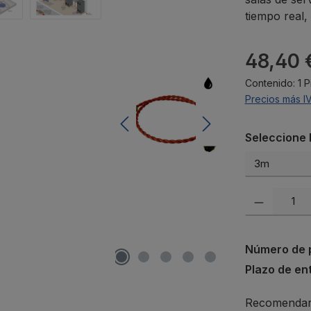
tiempo real,
Precio norma
48,40 
Contenido:
1 
Precios más I
Seleccione
Seleccione l
Cantidad del p
Número de 
Plazo de en
Recomendar 