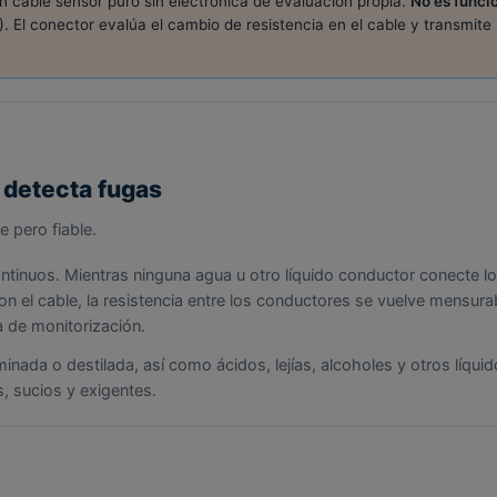
n cable sensor puro sin electrónica de evaluación propia.
No es funci
. El conector evalúa el cambio de resistencia en el cable y transmite 
 detecta fugas
e pero fiable.
ntinuos. Mientras ninguna agua u otro líquido conductor conecte l
on el cable, la resistencia entre los conductores se vuelve mensu
a de monitorización.
nada o destilada, así como ácidos, lejías, alcoholes y otros líquid
 sucios y exigentes.