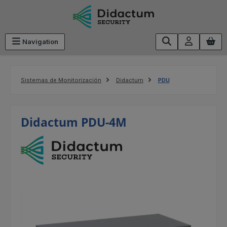
Saltar al contenido principal
Navigation
Sistemas de Monitorización
Didactum
PDU
Didactum PDU-4M
Omitir galería de imágenes