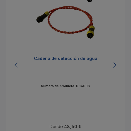
Cadena de detección de agua
Número de producto:
DI14008
Precio normal:
Desde
48,40 €