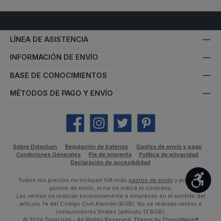
LÍNEA DE ASISTENCIA
INFORMACIÓN DE ENVÍO
BASE DE CONOCIMIENTOS
MÉTODOS DE PAGO Y ENVÍO
Facebook
Instagram
Twitter
Pinterest
Sobre Didactum
Regulación de baterías
Gastos de envío y pago
Condiciones Generales
Pie de imprenta
Política de privacidad
Declaración de accesibilidad
Most
Todos los precios no incluyen IVA más
gastos de envío
y posibles
gastos de envío, si no se indica lo contrario.
Las ventas se realizan exclusivamente a empresas en el sentido del
artículo 14 del Código Civil Alemán (BGB). No se realizan ventas a
consumidores finales (artículo 13 BGB).
© 2026 Didactum - All Rights Reserved. Theme by
ThemeWare®