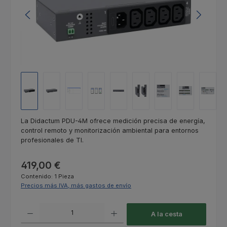
La Didactum PDU-4M ofrece medición precisa de energía,
control remoto y monitorización ambiental para entornos
profesionales de TI.
Precio normal:
419,00 €
Contenido:
1 Pieza
Precios más IVA, más gastos de envío
Cantidad del producto: introduce la cantidad deseada o usa los botones
A la cesta