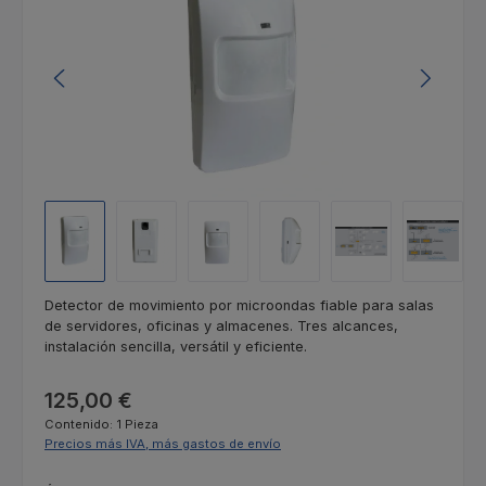
Detector de movimiento por microondas fiable para salas
de servidores, oficinas y almacenes. Tres alcances,
instalación sencilla, versátil y eficiente.
Precio normal:
125,00 €
Contenido:
1 Pieza
Precios más IVA, más gastos de envío