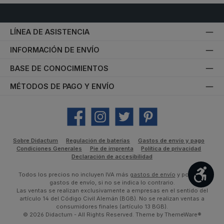
LÍNEA DE ASISTENCIA
INFORMACIÓN DE ENVÍO
BASE DE CONOCIMIENTOS
MÉTODOS DE PAGO Y ENVÍO
Facebook
Instagram
Twitter
Pinterest
Sobre Didactum
Regulación de baterías
Gastos de envío y pago
Condiciones Generales
Pie de imprenta
Política de privacidad
Declaración de accesibilidad
Most
Todos los precios no incluyen IVA más
gastos de envío
y posibles
gastos de envío, si no se indica lo contrario.
Las ventas se realizan exclusivamente a empresas en el sentido del
artículo 14 del Código Civil Alemán (BGB). No se realizan ventas a
consumidores finales (artículo 13 BGB).
© 2026 Didactum - All Rights Reserved. Theme by
ThemeWare®