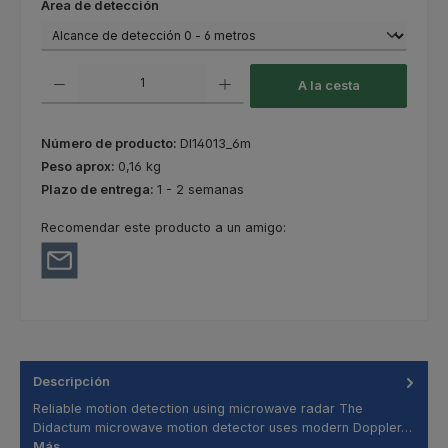
Seleccione
Área de detección
Cantidad del producto: introduce la cantidad deseada o usa los botones
A la cesta
Número de producto:
DI14013_6m
Peso aprox:
0,16 kg
Plazo de entrega:
1 - 2 semanas
Recomendar este producto a un amigo:
Descripción
Reliable motion detection using microwave radar The
Didactum microwave motion detector uses modern Doppler…
Más