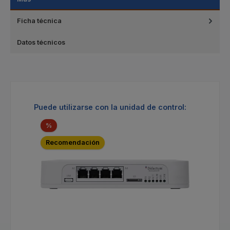
Ficha técnica
Datos técnicos
Omitir la galería de productos
Puede utilizarse con la unidad de control:
Descuento
%
Recomendación