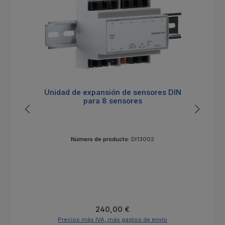
Unidad de expansión de sensores DIN
Un
para 8 sensores
Número de producto:
DI13002
Precio normal:
240,00 €
Precios más IVA, más gastos de envío