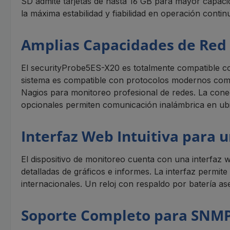
SD admite tarjetas de hasta 16 GB para mayor capaci
la máxima estabilidad y fiabilidad en operación contin
Amplias Capacidades de Red
El securityProbe5ES-X20 es totalmente compatible co
sistema es compatible con protocolos modernos como 
Nagios para monitoreo profesional de redes. La con
opcionales permiten comunicación inalámbrica en ubi
Interfaz Web Intuitiva para u
El dispositivo de monitoreo cuenta con una interfaz 
detalladas de gráficos e informes. La interfaz permi
internacionales. Un reloj con respaldo por batería a
Soporte Completo para SNMP