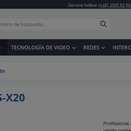
Service hotline
(+49) 2501 92 90
TECNOLOGÍA DE VIDEO
REDES
INTER
obe
S-X20
Profesional
veinte contac