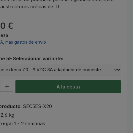
raestructuras críticas de TI.
l:
20 €
Pieza
VA, más gastos de envío
be 5E Seleccionar variante:
roducto: introduce la cantidad deseada o usa los botones para aumen
A la cesta
producto:
SEC5ES-X20
:
2,6 kg
trega:
1 - 2 semanas