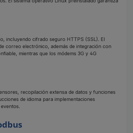
. El sistema operativo Linux preinstalado garantiza
do, incluyendo cifrado seguro HTTPS (SSL). El
de correo electrónico, además de integración con
onfiable, mientras que los módems 3G y 4G
sensores, recopilación extensa de datos y funciones
aducciones de idioma para implementaciones
 eventos.
odbus