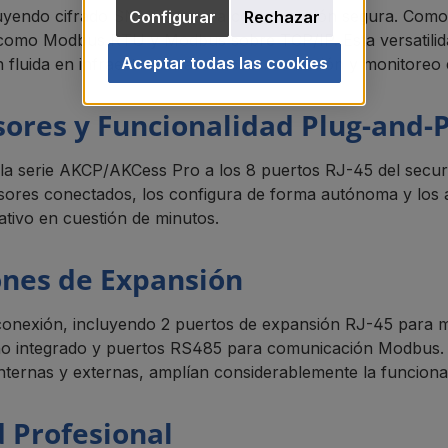
uyendo cifrado SNMP v3 para comunicación segura. Como c
Configurar
Rechazar
o como Modbus RTU y Modbus sobre TCP/IP. Esta versati
Aceptar todas las cookies
 fluida en infraestructuras de automatización y monitoreo 
sores y Funcionalidad Plug-and-
 la serie AKCP/AKCess Pro a los 8 puertos RJ-45 del secu
ores conectados, los configura de forma autónoma y los a
tivo en cuestión de minutos.
ones de Expansión
 conexión, incluyendo 2 puertos de expansión RJ-45 para 
no integrado y puertos RS485 para comunicación Modbus. 
internas y externas, amplían considerablemente la funcional
d Profesional