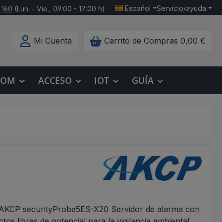
Español
Servicio/ayuda
 160
(Lun. - Vie., 09:00 - 17:00 h)
Mi Cuenta
Carrito de Compras
0,00 €
COM
ACCESO
IOT
GUÍA
 AKCP securityProbe5ES-X20 Servidor de alarma con
tos libres de potencial para la vigilancia ambiental