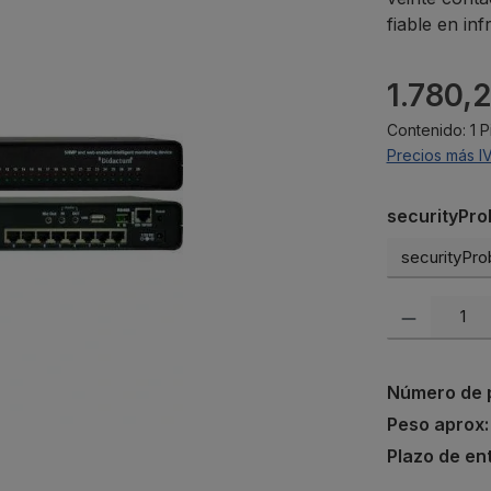
fiable en inf
Precio norma
1.780,
Contenido:
1 
Precios más I
Seleccione
securityPro
Cantidad del p
Número de 
Peso aprox
Plazo de en