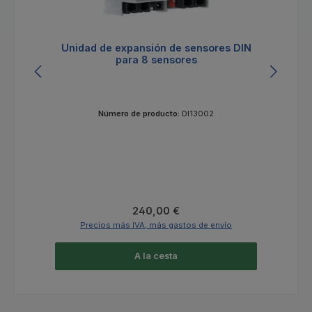
Unidad de expansión de sensores DIN
Un
para 8 sensores
Número de producto:
DI13002
Precio normal:
240,00 €
Precios más IVA, más gastos de envío
A la cesta