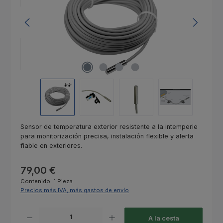
Sensor de temperatura exterior resistente a la intemperie
para monitorización precisa, instalación flexible y alerta
fiable en exteriores.
Precio normal:
79,00 €
Contenido:
1 Pieza
Precios más IVA, más gastos de envío
Cantidad del producto: introduce la cantidad deseada o usa los botones
A la cesta