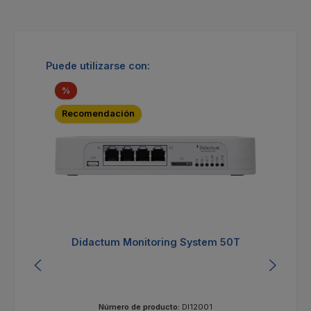
Omitir la galería de productos
Puede utilizarse con:
Descuento
%
Recomendación
Didactum Monitoring System 50T
Número de producto:
DI12001