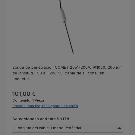
Sonda de penetración COMET 2061-200/0 Pt1000, 200 mm
de longitud, -50 a +200 °C, cable de silicona, sin
conector.
Precio normal:
101,00 €
Contenido:
1 Pieza
Precios más IVA, más gastos de envío
Seleccione
Seleccione la variante SN178