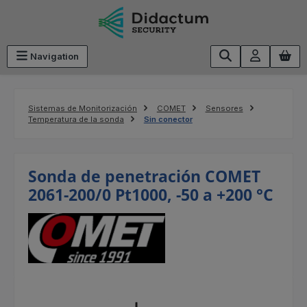
Saltar al contenido principal
Navigation
Sistemas de Monitorización
COMET
Sensores
Temperatura de la sonda
Sin conector
Sonda de penetración COMET
2061-200/0 Pt1000, -50 a +200 °C
Omitir galería de imágenes