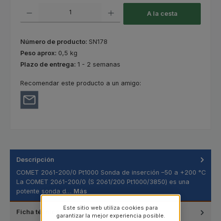
Cantidad del producto: introduce la cantidad deseada o usa los botones
A la cesta
Número de producto:
SN178
Peso aprox:
0,5 kg
Plazo de entrega:
1 - 2 semanas
Recomendar este producto a un amigo:
Descripción
COMET 2061-200/0 Pt1000 Sonda de inserción –50 a +200 °C
La COMET 2061-200/0 (S 2061/200 Pt1000/3850) es una
potente sonda d…
Más
Este sitio web utiliza cookies para
Ficha técnica
garantizar la mejor experiencia posible.