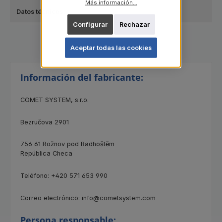
Más información...
Datos técnicos
Configurar
Rechazar
Aceptar todas las cookies
Información del fabricante:
COMET SYSTEM, s.r.o.
Bezručova 2901
756 61 Rožnov pod Radhoštěm
República Checa
Teléfono: +420 571 653 990
Correo electrónico: info@cometsystem.com
Persona responsable: