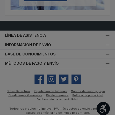
LÍNEA DE ASISTENCIA
INFORMACIÓN DE ENVÍO
BASE DE CONOCIMIENTOS
MÉTODOS DE PAGO Y ENVÍO
Facebook
Instagram
Twitter
Pinterest
Sobre Didactum
Regulación de baterías
Gastos de envío y pago
Condiciones Generales
Pie de imprenta
Política de privacidad
Declaración de accesibilidad
Most
Todos los precios no incluyen IVA más
gastos de envío
y posibles
gastos de envío, si no se indica lo contrario.