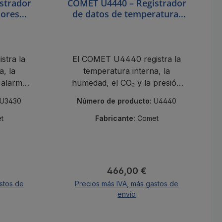
strador
COMET U4440 – Registrador
sores
de datos de temperatura,
atura,
humedad, CO₂ y presión
nto de
atmosférica
stra la
El COMET U4440 registra la
a, la
temperatura interna, la
 alarma,
humedad, el CO₂ y la presión
y un
atmosférica con alarma,
U3430
Número de producto:
U4440
ación.
500.000 puntos de datos y un
certificado de calibración.
t
Fabricante:
Comet
al:
Precio normal:
466,00 €
stos de
Precios más IVA, más gastos de
envío
A la cesta