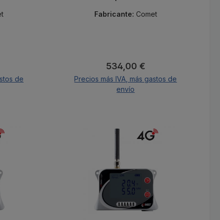
a Pt1000
en la nube y certificado de
s SMS,
calibración.
t
Fabricante:
Comet
 nube y
ación.
al:
Precio normal:
534,00 €
stos de
Precios más IVA, más gastos de
envío
A la cesta