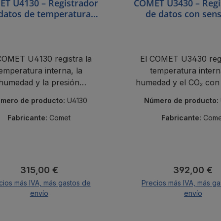
T U4130 – Registrador
COMET U3430 – Regi
datos de temperatura,
de datos con sen
humedad y presión
internos de temper
atmosférica
humedad, CO₂ y pu
rocío
COMET U4130 registra la
El COMET U3430 regi
emperatura interna, la
temperatura intern
humedad y la presión
humedad y el CO₂ con
tmosférica con alarma,
500.000 lecturas 
mero de producto:
U4130
Número de producto:
000 puntos de datos y un
certificado de calibr
rtificado de calibración.
Fabricante:
Comet
Fabricante:
Come
Precio normal:
Precio norm
315,00 €
392,00 €
cios más IVA, más gastos de
Precios más IVA, más ga
envío
envío
A la cesta
A la cesta