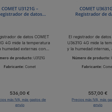
COMET U3121G –
COMET U3631G
egistrador de datos
Registrador de d
ámbrico IoT con módem
inalámbrico IoT co
G y sonda externa de
4G, temperatura y 
mperatura y humedad
internas, sensor e
Pt1000
egistrador de datos COMET
El registrador de dat
G 4G mide la temperatura
U3631G 4G mide la tem
la humedad externas con
y la humedad internas,
tas SMS, almacenamiento
la temperatura externa
mero de producto:
U3121G
Número de producto:
 la nube y certificado de
e incluye alertas po
calibración.
almacenamiento en la
Fabricante:
Comet
Fabricante:
Come
certificado de calibr
Precio normal:
Precio norm
536,00 €
557,00 €
cios más IVA, más gastos de
Precios más IVA, más ga
envío
envío