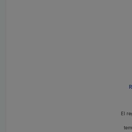
R
inal
te
in
El r
tem