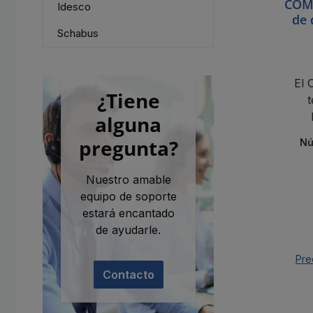
COME
Idesco
de 
Schabus
El 
¿Tiene
t
alguna
a
pregunta?
Nú
500.
ce
Nuestro amable
equipo de soporte
estará encantado
de ayudarle.
Pre
Contacto