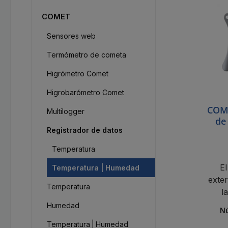
COMET
Sensores web
Termómetro de cometa
Higrómetro Comet
Higrobarómetro Comet
COME
Multilogger
de
Registrador de datos
te
Temperatura
E
Temperatura | Humedad
exte
Temperatura
l
500.
Humedad
Nú
Temperatura | Humedad