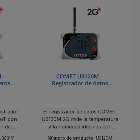
 –
COMET U3120M –
atos
Registrador de datos
n módem
inalámbrico IoT con módem
de
2G y medición de
medad
temperatura y humedad
Pt1000
interna
strador
El registrador de datos COMET
IoT con
U3120M 2G mide la temperatura
n de
y la humedad internas con
medad
alertas SMS, almacenamiento
U3631M
Número de producto:
U3120M