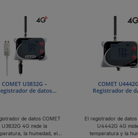
A la cesta
A la cesta
COMET U3832G –
COMET U4442G
egistrador de datos
Registrador de d
ámbrico IoT con módem
inalámbrico IoT co
4G, medición de
4G, sonda extern
mperatura y humedad
temperatura y hu
ternas y detección de
medición integrada 
egistrador de datos COMET
El registrador de dat
inundaciones
presión atmosfé
U3832G 4G mide la
U4442G 4G mide
peratura, la humedad, el
temperatura y la h