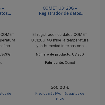
 –
COMET U3120G –
atos
Registrador de datos
n módem
inalámbrico IoT con módem
humedad
4G y medición de
xterno
temperatura y humedad
internas
os COMET
El registrador de datos COMET
peratura
U3120G 4G mide la temperatura
 así como
y la humedad internas con
 Pt1000,
alertas SMS, almacenamiento
U3631G
Número de producto:
U3120G
r SMS,
en la nube y certificado de
 nube y
calibración.
t
Fabricante:
Comet
ación.
al:
Precio normal:
560,00 €
stos de
Precios más IVA, más gastos de
envío