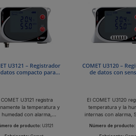
T U3121 – Registrador
COMET U3120 – Regi
 datos compacto para
de datos con sen
sondas externas de
internos de temper
mperatura y humedad
humedad
l COMET U3121 registra
El COMET U3120 regi
rnamente la temperatura y
temperatura y la h
a humedad con alarma,
internas con alarma, 
000 lecturas y certificado
lecturas y certifica
mero de producto:
U3121
Número de producto
de calibración.
calibración.