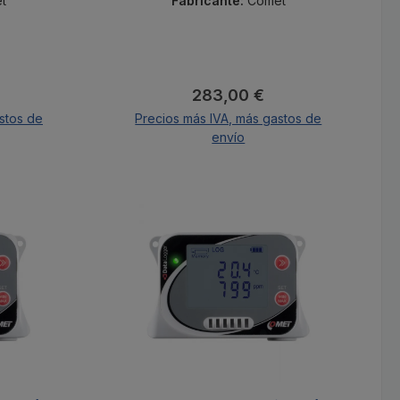
un certificado de calibración.
t
Fabricante:
Comet
al:
Precio normal:
283,00 €
stos de
Precios más IVA, más gastos de
envío
A la cesta