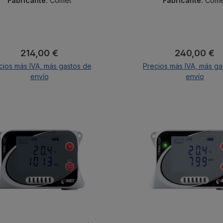
Fabricante:
Comet
Fabricante:
Come
Precio normal:
Precio norm
214,00 €
240,00 €
cios más IVA, más gastos de
Precios más IVA, más ga
envío
envío
A la cesta
A la cesta