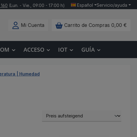
Español
Servicio/ayuda
 160
(Lun. - Vie., 09:00 - 17:00 h)
Mi Cuenta
Carrito de Compras
0,00 €
COM
ACCESO
IOT
GUÍA
ratura | Humedad