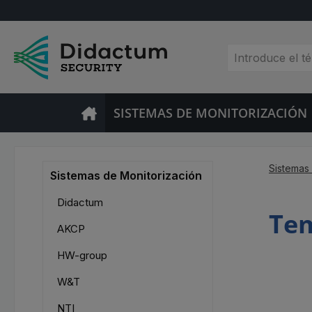
tar al contenido principal
Saltar a la búsqueda
Saltar a la navegación principal
SISTEMAS DE MONITORIZACIÓN
Sistemas
Sistemas de Monitorización
Didactum
Te
AKCP
HW-group
W&T
NTI