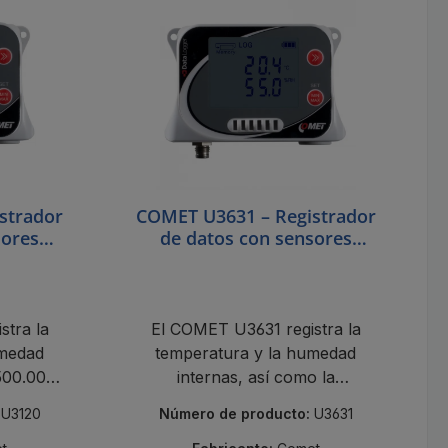
strador
COMET U3631 – Registrador
sores
de datos con sensores
atura y
internos de temperatura y
humedad y sonda externa
Pt1000
stra la
El COMET U3631 registra la
umedad
temperatura y la humedad
500.000
internas, así como la
do de
temperatura externa Pt1000
:
U3120
Número de producto:
U3631
con alarma, 500.000 lecturas y