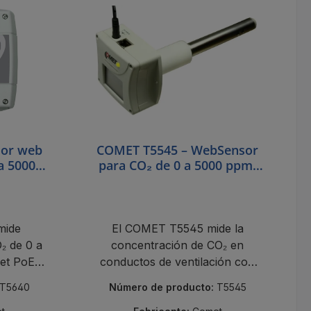
sor web
COMET T5545 – WebSensor
a 5000
para CO₂ de 0 a 5000 ppm,
Montaje en Conducto
mide
El COMET T5545 mide la
₂ de 0 a
concentración de CO₂ en
et PoE,
conductos de ventilación con
be y un
Ethernet PoE, conectividad en la
T5640
Número de producto:
T5545
nube y un sensor NDIR.