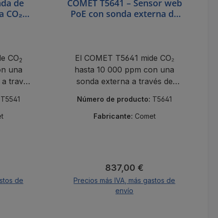
nda de
COMET T5641 – Sensor web
ra CO₂
PoE con sonda externa de
CO₂ (0-10 000 ppm)
de CO
El COMET T5641 mide CO₂
2
on una
hasta 10 000 ppm con una
 a través
sonda externa a través de
ctividad
Ethernet PoE con conectividad
:
T5541
Número de producto:
T5641
en la nube.
t
Fabricante:
Comet
al:
Precio normal:
837,00 €
stos de
Precios más IVA, más gastos de
envío
A la cesta