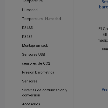
Se
Temperatura
bar
Humedad
Temperatura | Humedad
RS485
El C
Et
RS232
medic
Montaje en rack
CO2 
Nú
Sensores USB
sensores de CO2
Presión barométrica
Sensores
Pre
Sistemas de comunicación y
conversión
Accesorios