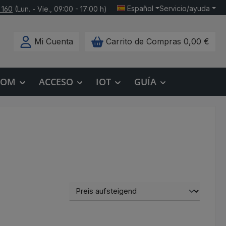
Español
Servicio/ayuda
 160
(Lun. - Vie., 09:00 - 17:00 h)
Mi Cuenta
Carrito de Compras
0,00 €
COM
ACCESO
IOT
GUÍA