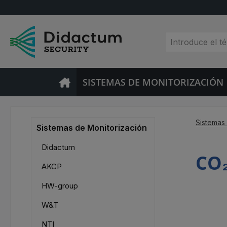
tar al contenido principal
Saltar a la búsqueda
Saltar a la navegación principal
SISTEMAS DE MONITORIZACIÓN
Sistemas
Sistemas de Monitorización
Didactum
CO
AKCP
HW-group
W&T
NTI