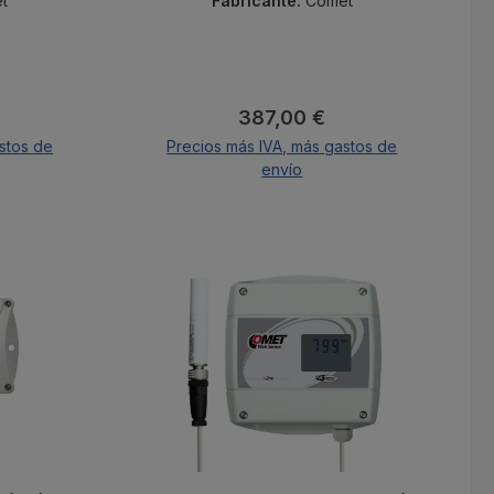
t
Fabricante:
Comet
al:
Precio normal:
387,00 €
stos de
Precios más IVA, más gastos de
envío
A la cesta