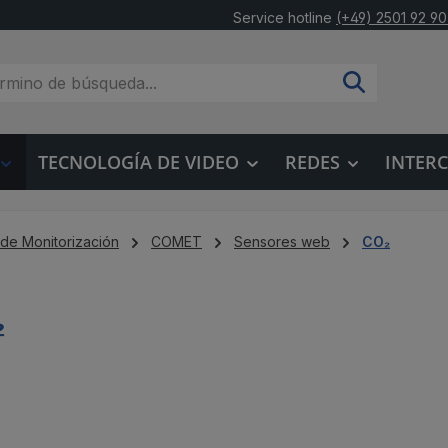
Service hotline
(+49) 2501 92 90
TECNOLOGÍA DE VIDEO
REDES
INTER
 de Monitorización
COMET
Sensores web
CO₂
₂