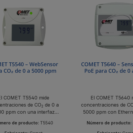
ET T5540 – WebSensor
COMET T5640 – Sen
a CO₂ de 0 a 5000 ppm
PoE para CO₂ de 0 
ppm
El COMET T5540 mide
El COMET T5640 
entraciones de CO
de 0 a
concentraciones de CO
2
0 ppm con una interfaz
5000 ppm con Ethern
net, conectividad a la nube
conectividad en la nu
mero de producto:
T5540
Número de producto:
y un sensor NDIR.
sensor NDIR.