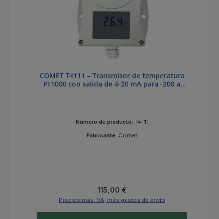
COMET T4111 – Transmisor de temperatura
Pt1000 con salida de 4-20 mA para -200 a
+600 °C
Número de producto:
T4111
Fabricante:
Comet
Precio normal:
115,00 €
Precios más IVA, más gastos de envío