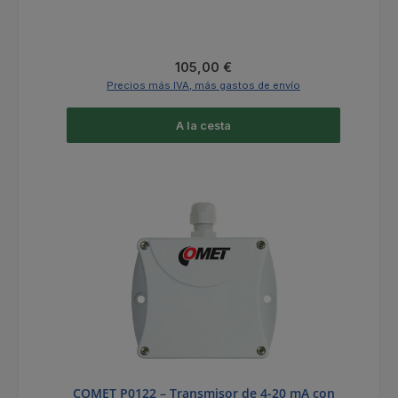
Precio normal:
105,00 €
Precios más IVA, más gastos de envío
A la cesta
COMET P0122 – Transmisor de 4-20 mA con