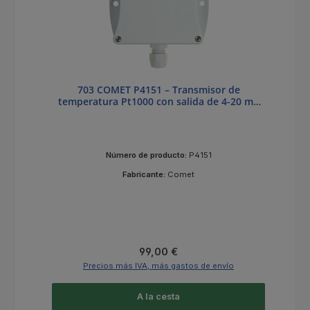
703 COMET P4151 – Transmisor de
temperatura Pt1000 con salida de 4-20 mA
de 0 a +35 °C
Número de producto:
P4151
Fabricante:
Comet
Precio normal:
99,00 €
Precios más IVA, más gastos de envío
A la cesta