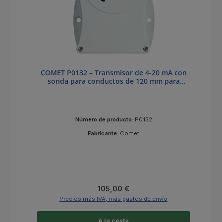
COMET P0132 – Transmisor de 4-20 mA con
sonda para conductos de 120 mm para
temperaturas de 0 a +150 °C
Número de producto:
P0132
Fabricante:
Comet
Precio normal:
105,00 €
Precios más IVA, más gastos de envío
A la cesta