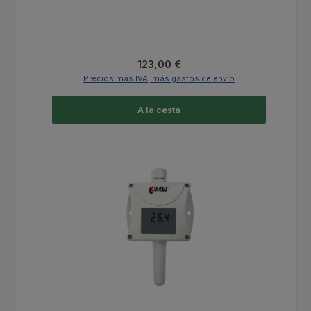
Precio normal:
123,00 €
Precios más IVA, más gastos de envío
A la cesta