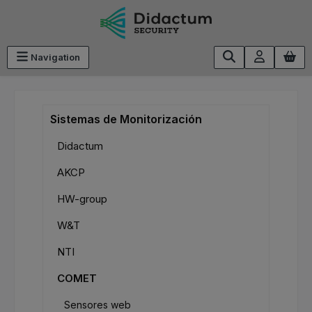
Saltar al contenido principal
Navigation
Sistemas de Monitorización
Didactum
AKCP
HW-group
W&T
NTI
COMET
Sensores web