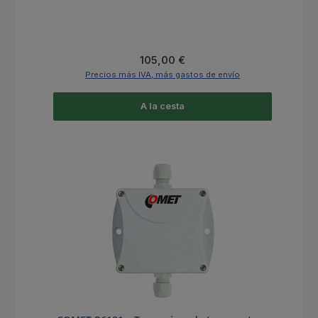
Precio normal:
105,00 €
Precios más IVA, más gastos de envío
A la cesta