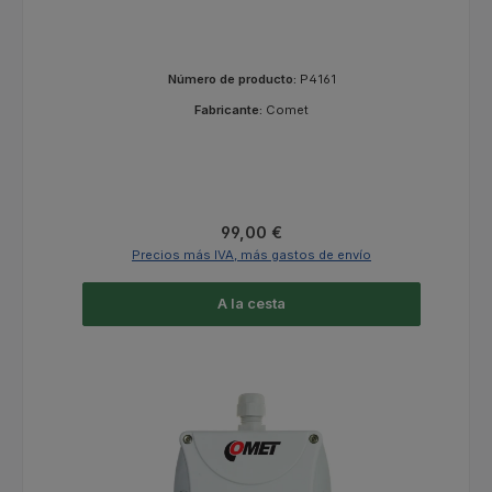
Número de producto:
P4161
Fabricante:
Comet
Precio normal:
99,00 €
Precios más IVA, más gastos de envío
A la cesta