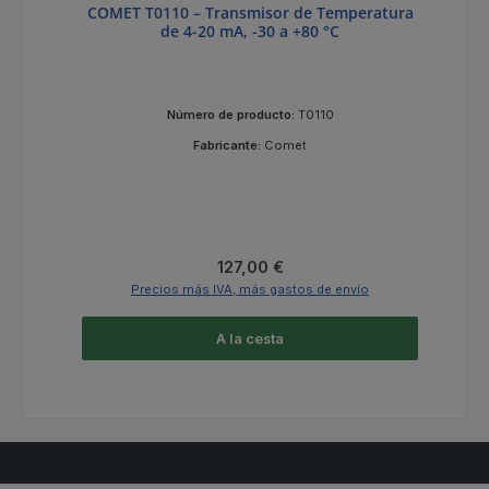
COMET T0110 – Transmisor de Temperatura
de 4-20 mA, -30 a +80 °C
Número de producto:
T0110
Fabricante:
Comet
Precio normal:
127,00 €
Precios más IVA, más gastos de envío
A la cesta