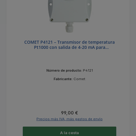
COMET P4121 – Transmisor de temperatura
Pt1000 con salida de 4-20 mA para
temperaturas de -30 a +80 °C
Número de producto:
P4121
Fabricante:
Comet
Precio normal:
99,00 €
Precios más IVA, más gastos de envío
A la cesta