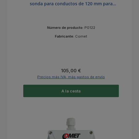
sonda para conductos de 120 mm para
medición de temperatura de -30 a +80 °C
Número de producto:
P0122
Fabricante:
Comet
Precio normal:
105,00 €
Precios más IVA, más gastos de envío
A la cesta