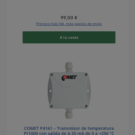
Precio normal:
99,00 €
Precios más IVA, más gastos de envío
A la cesta
COMET P4161 – Transmisor de temperatura
Pt1000 con salida de 4-20 mA de 0 a +250 °C