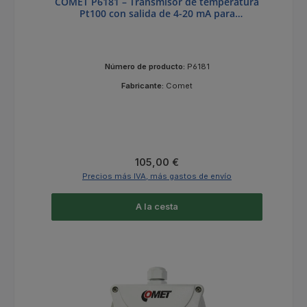
COMET P6181 – Transmisor de temperatura
Pt100 con salida de 4-20 mA para
temperaturas de -100 a +200 °C
Número de producto:
P6181
Fabricante:
Comet
Precio normal:
105,00 €
Precios más IVA, más gastos de envío
A la cesta