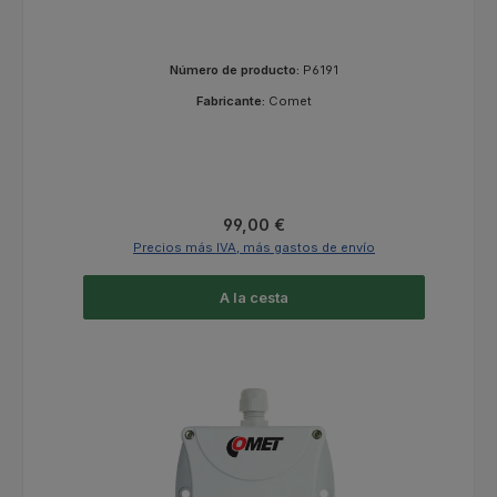
temperaturas de -50 a +50 °C
Número de producto:
P6191
Fabricante:
Comet
Precio normal:
99,00 €
Precios más IVA, más gastos de envío
A la cesta