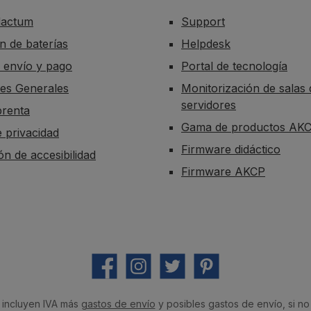
dactum
Support
n de baterías
Helpdesk
 envío y pago
Portal de tecnología
es Generales
Monitorización de salas 
servidores
prenta
Gama de productos AK
e privacidad
Firmware didáctico
ón de accesibilidad
Firmware AKCP
Facebook
Instagram
Twitter
Pinterest
 incluyen IVA más
gastos de envío
y posibles gastos de envío, si no 