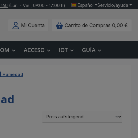
Español
Servicio/ayuda
 160
(Lun. - Vie., 09:00 - 17:00 h)
Mi Cuenta
Carrito de Compras
0,00 €
COM
ACCESO
IOT
GUÍA
 | Humedad
dad