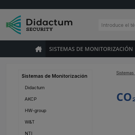
tar al contenido principal
Saltar a la búsqueda
Saltar a la navegación principal
SISTEMAS DE MONITORIZACIÓN
Sistemas
Sistemas de Monitorización
Didactum
CO₂
AKCP
HW-group
W&T
NTI