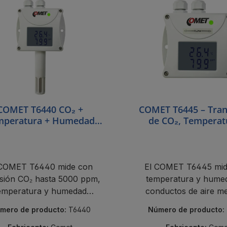
COMET T6440 CO₂ +
COMET T6445 – Tra
mperatura + Humedad
de CO₂, Temperat
RS485
Humedad para Con
 COMET T6440 mide con
El COMET T6445 mid
isión CO₂ hasta 5000 ppm,
temperatura y hume
emperatura y humedad
conductos de aire me
iante RS485 Modbus con
RS485 Modbus con in
mero de producto:
T6440
Número de producto:
indicador LED.
LED.