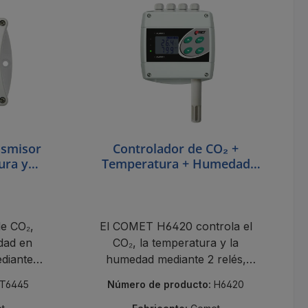
nsmisor
Controlador de CO₂ +
ura y
Temperatura + Humedad
ductos
COMET H6420 con 2 relés y
RS485
e CO₂,
El COMET H6420 controla el
dad en
CO₂, la temperatura y la
diante
humedad mediante 2 relés,
dicador
RS485 Modbus y función de
T6445
Número de producto:
H6420
alarma.