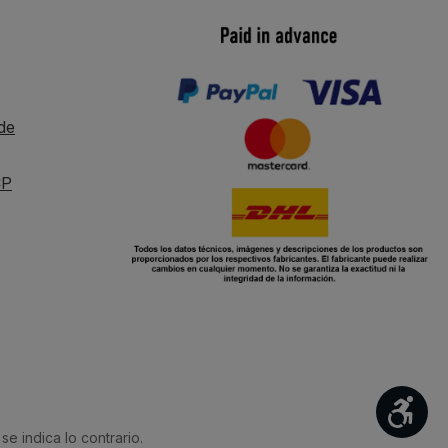
de
CP
Mos
se indica lo contrario.