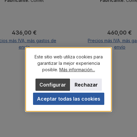
Fabricante:
Comet
Fabricante:
Come
Precio normal:
Precio norm
436,00 €
460,00 €
cios más IVA, más gastos de
Precios más IVA, más ga
envío
envío
Este sitio web utiliza cookies para
A la cesta
A la cesta
garantizar la mejor experiencia
posible.
Más información...
Configurar
Rechazar
Aceptar todas las cookies