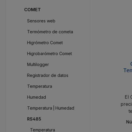
COMET
Sensores web
Termómetro de cometa
Higrómetro Comet
Higrobarómetro Comet
Multilogger
Te
Registrador de datos
Temperatura
El
Humedad
prec
Temperatura | Humedad
t
med
RS485
Nú
Temperatura