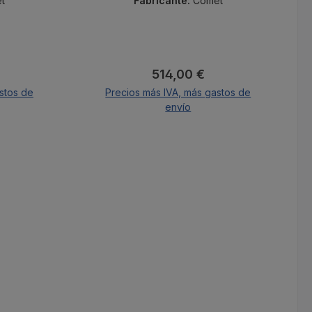
t
Fabricante:
Comet
al:
Precio normal:
514,00 €
stos de
Precios más IVA, más gastos de
envío
A la cesta