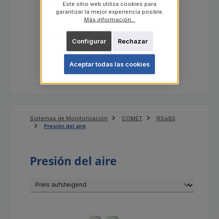
Accesorios
Este sitio web utiliza cookies para
garantizar la mejor experiencia posible.
Comet Cloud
Más información...
Calibración acreditada
Configurar
Rechazar
Idesco
Aceptar todas las cookies
Schabus
Sistemas de Monitorización
COMET
RS485
Presión del aire
Presión del aire