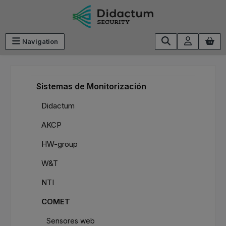
Saltar al contenido principal
Navigation
Sistemas de Monitorización
Didactum
AKCP
HW-group
W&T
NTI
COMET
Sensores web