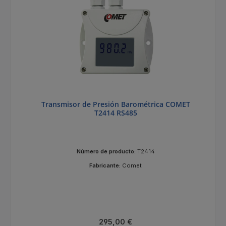
Transmisor de Presión Barométrica COMET
T2414 RS485
Número de producto:
T2414
Fabricante:
Comet
Precio normal:
295,00 €