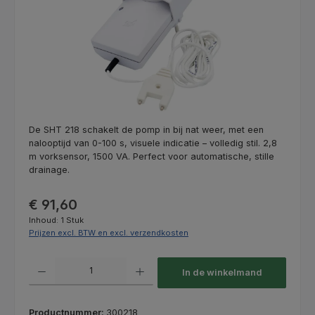
De SHT 218 schakelt de pomp in bij nat weer, met een
nalooptijd van 0-100 s, visuele indicatie – volledig stil. 2,8
m vorksensor, 1500 VA. Perfect voor automatische, stille
drainage.
Normale prijs:
€ 91,60
Inhoud:
1 Stuk
Prijzen excl. BTW en excl. verzendkosten
Producthoeveelheid: Voer de gewenste hoeveelheid in of gebruik de kno
In de winkelmand
Productnummer:
300218