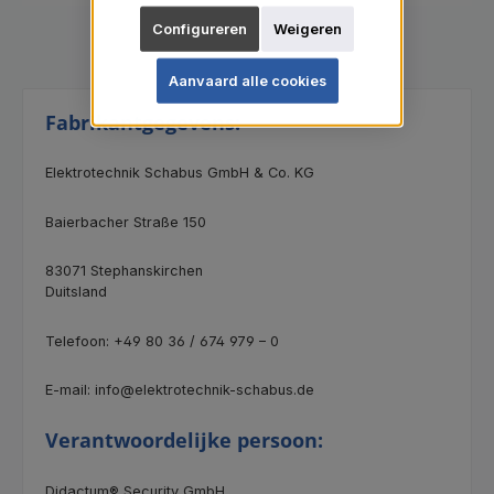
Configureren
Weigeren
Aanvaard alle cookies
Fabrikantgegevens:
Elektrotechnik Schabus GmbH & Co. KG
Baierbacher Straße 150
83071 Stephanskirchen
Duitsland
Telefoon: +49 80 36 / 674 979 – 0
E-mail: info@elektrotechnik-schabus.de
Verantwoordelijke persoon:
Didactum® Security GmbH