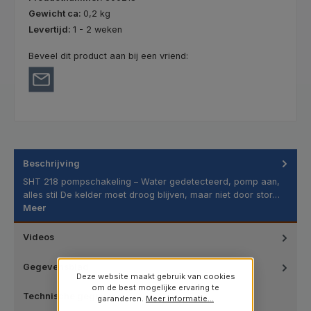
Gewicht ca:
0,2 kg
Levertijd:
1 - 2 weken
Beveel dit product aan bij een vriend:
Beschrijving
SHT 218 pompschakeling – Water gedetecteerd, pomp aan,
alles stil De kelder moet droog blijven, maar niet door stor…
Meer
Videos
Gegevensblad
Deze website maakt gebruik van cookies
om de best mogelijke ervaring te
Technische gegevens
garanderen.
Meer informatie...