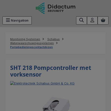
Ga naar de hoofdinhoud
Navigation
Monitoring Systemen
Schabus
Waterwaarschuwingssystemen
Pompbedieningscontactdozen
SHT 218 Pompcontroller met
vorksensor
Afbeeldingengalerij overslaan