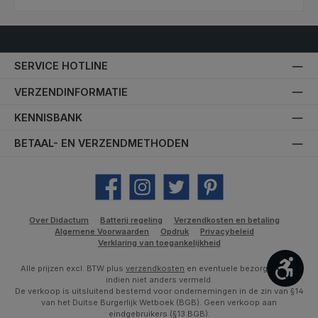
SERVICE HOTLINE
VERZENDINFORMATIE
KENNISBANK
BETAAL- EN VERZENDMETHODEN
Facebook
Instagram
Twitter
Pinterest
Over Didactum
Batterij regeling
Verzendkosten en betaling
Algemene Voorwaarden
Opdruk
Privacybeleid
Verklaring van toegankelijkheid
Toon
Alle prijzen excl. BTW plus
verzendkosten
en eventuele bezorgkosten,
indien niet anders vermeld.
De verkoop is uitsluitend bestemd voor ondernemingen in de zin van §14
van het Duitse Burgerlijk Wetboek (BGB). Geen verkoop aan
eindgebruikers (§13 BGB).