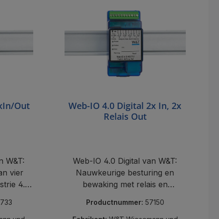
4xIn/Out
Web-IO 4.0 Digital 2x In, 2x
Relais Out
an W&T:
Web-IO 4.0 Digital van W&T:
an vier
Nauwkeurige besturing en
trie 4.0,
bewaking met relais en
tisering.
schakelingangen voor Industrie
733
Productnummer:
57150
4.0 en automatisering.