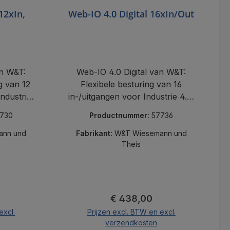
12xIn,
Web-IO 4.0 Digital 16xIn/Out
an W&T:
Web-IO 4.0 Digital van W&T:
g van 12
Flexibele besturing van 16
Industrie
in-/uitgangen voor Industrie 4.0,
n
gebouw- en huisautomatisering.
730
Productnummer:
57736
ng.
ann und
Fabrikant:
W&T Wiesemann und
Theis
s:
Normale prijs:
€ 438,00
excl.
Prijzen excl. BTW en excl.
verzendkosten