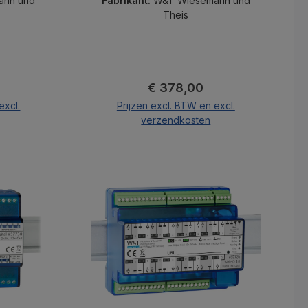
ann und
Fabrikant:
W&T Wiesemann und
Theis
s:
Normale prijs:
€ 378,00
excl.
Prijzen excl. BTW en excl.
verzendkosten
nd
In de winkelmand