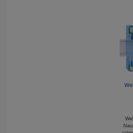
Web
Web
Nauw
rela