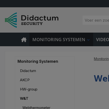
 naar de hoofdinhoud
Ga naar de zoekopdracht
Ga naar de hoofdnavigatie
MONITORING SYSTEMEN
VIDE
Monitori
Monitoring Systemen
Didactum
Web
AKCP
HW-group
W&T
Webthermometer