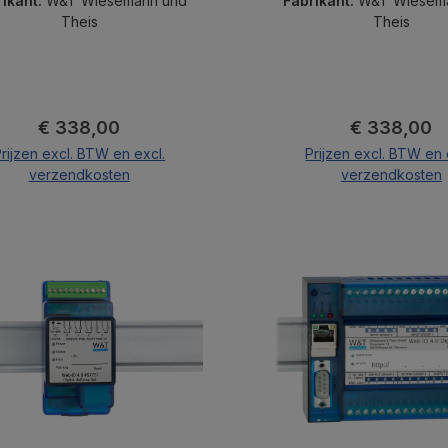
rikant:
W&T Wiesemann und
Fabrikant:
W&T Wiesem
Theis
Theis
Normale prijs:
Normale prij
€ 338,00
€ 338,00
rijzen excl. BTW en excl.
Prijzen excl. BTW en 
verzendkosten
verzendkosten
In de winkelmand
In de winkelma