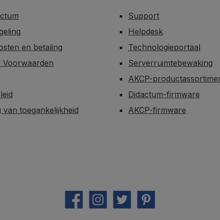
actum
Support
egeling
Helpdesk
sten en betaling
Technologieportaal
 Voorwaarden
Serverruimtebewaking
AKCP-productassortime
leid
Didactum-firmware
g van toegankelijkheid
AKCP-firmware
Facebook
Instagram
Twitter
Pinterest