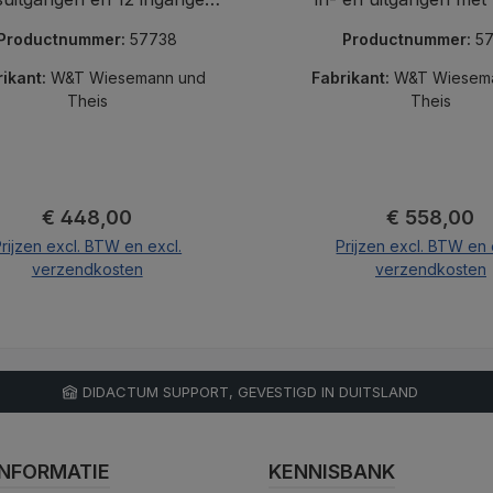
voor Industrie 4.0 en
voor Industrie 4.0, 
Productnummer:
57738
Productnummer:
5
automatisering.
automatisering
rikant:
W&T Wiesemann und
Fabrikant:
W&T Wiesem
Theis
Theis
Normale prijs:
Normale pri
€ 448,00
€ 558,00
rijzen excl. BTW en excl.
Prijzen excl. BTW en 
verzendkosten
verzendkosten
In de winkelmand
In de winkelma
DIDACTUM SUPPORT, GEVESTIGD IN DUITSLAND
NFORMATIE
KENNISBANK