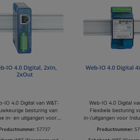
b-IO 4.0 Digital, 2xIn,
Web-IO 4.0 Digital 
2xOut
-IO 4.0 Digital van W&T:
Web-IO 4.0 Digital v
wkeurige besturing van
Flexibele besturing v
ee in- en uitgangen voor
in-/uitgangen voor Indus
dustrie 4.0, gebouw- en
gebouw- en huisautoma
Productnummer:
57737
Productnummer:
57
huisautomatisering.