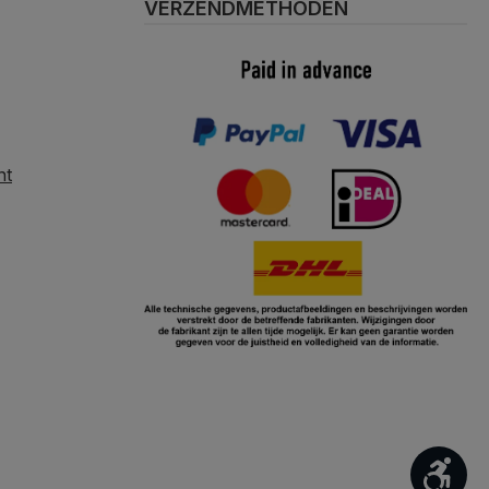
VERZENDMETHODEN
nt
Too