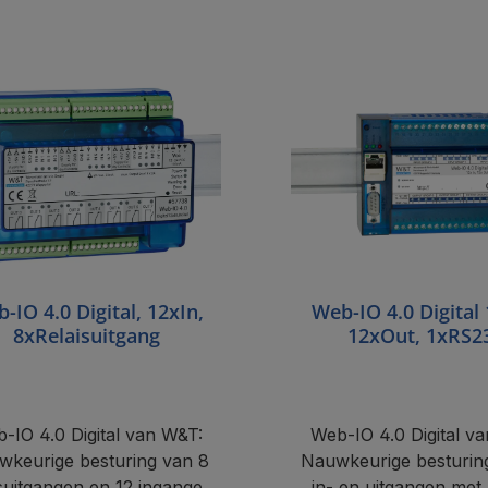
In de winkelmand
In de winkelma
-IO 4.0 Digital, 12xIn,
Web-IO 4.0 Digital 
8xRelaisuitgang
12xOut, 1xRS2
-IO 4.0 Digital van W&T:
Web-IO 4.0 Digital v
keurige besturing van 8
Nauwkeurige besturin
isuitgangen en 12 ingangen
in- en uitgangen me