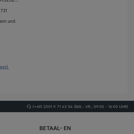
MDE en
7731
.
ann und
js:
excl.
nd
(+49) 2501 9 71 63 54 (MA.- VR., 09:00 - 16:00 UHR)
BETAAL- EN