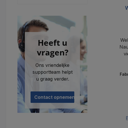
W
Heeft u
Web
Nau
vragen?
v
In
Ons vriendelijke
supportteam helpt
Fab
u graag verder.
Contact opnemen
P