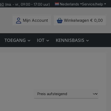
Nederlands
Service/help
160
(ma. - vr., 09:00 - 17:00 uur)
Mijn Account
Winkelwagen
€ 0,00
TOEGANG
IOT
KENNISBASIS