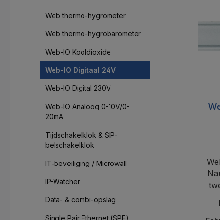
Web thermo-hygrometer
Web thermo-hygrobarometer
Web-IO Kooldioxide
Web-IO Digitaal 24V
Web-IO Digital 230V
We
Web-IO Analoog 0-10V/0-
20mA
Tijdschakelklok & SIP-
belschakelklok
Web
IT-beveiliging / Microwall
Nau
IP-Watcher
tw
In
Data- & combi-opslag
Single Pair Ethernet (SPE)