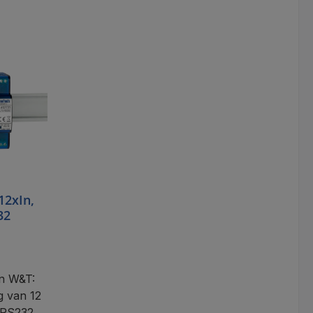
nd
In de winkelmand
12xIn,
32
an W&T:
g van 12
t RS232