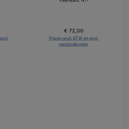
gebruikerscodes voor veilige
Fabrikant:
NTI
bewaking van de serverruimte.
js:
Normale prijs:
€ 72,00
excl.
Prijzen excl. BTW en excl.
verzendkosten
nd
In de winkelmand