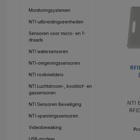
Monitoringsystemen
NTI-uitbreidingseenheden
Sensoren voor micro- en 1-
draads
NTI watersensoren
NTI-omgevingssensoren
RFI
NTI rookmelders
NTI Luchtstroom-, koolstof- en
gassensoren
NTI 
NTI Sensoren Beveiliging
RFID
NTI-spanningssensoren
Videobewaking
Pr
USB-modem