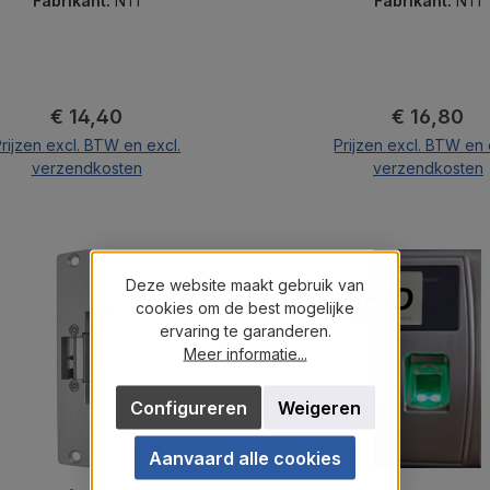
Fabrikant:
NTI
Fabrikant:
NTI
Normale prijs:
Normale pri
€ 14,40
€ 16,80
rijzen excl. BTW en excl.
Prijzen excl. BTW en 
verzendkosten
verzendkosten
In de winkelmand
In de winkelma
Deze website maakt gebruik van
cookies om de best mogelijke
ervaring te garanderen.
Meer informatie...
Configureren
Weigeren
Aanvaard alle cookies