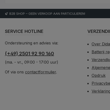
B2B SHOP – GEEN VERKOOP AAN PARTICULIEREN!
SERVICE HOTLINE
VERZENDI
Ondersteuning en advies via:
Over Did
Batterij r
(+49) 2501 92 90 160
Verzendko
(ma. - vr., 09:00 - 17:00 uur)
Algemene
Of via ons
contactformulier
.
Opdruk
Privacybe
Verklarin