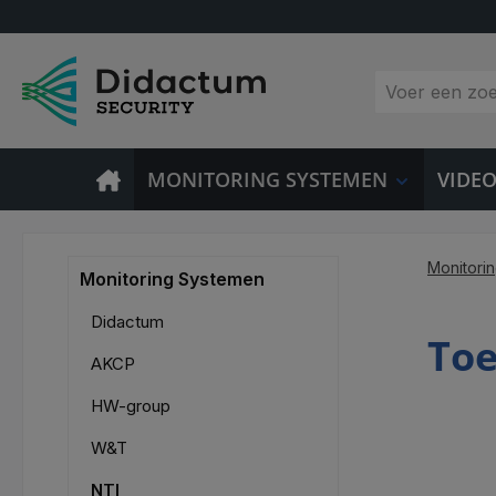
 naar de hoofdinhoud
Ga naar de zoekopdracht
Ga naar de hoofdnavigatie
MONITORING SYSTEMEN
VIDE
Monitori
Monitoring Systemen
Didactum
Toe
AKCP
HW-group
W&T
NTI