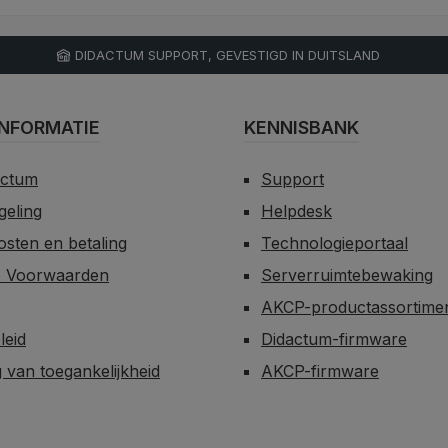
DIDACTUM SUPPORT, GEVESTIGD IN DUITSLAND
NFORMATIE
KENNISBANK
actum
Support
egeling
Helpdesk
sten en betaling
Technologieportaal
 Voorwaarden
Serverruimtebewaking
AKCP-productassortime
leid
Didactum-firmware
g van toegankelijkheid
AKCP-firmware