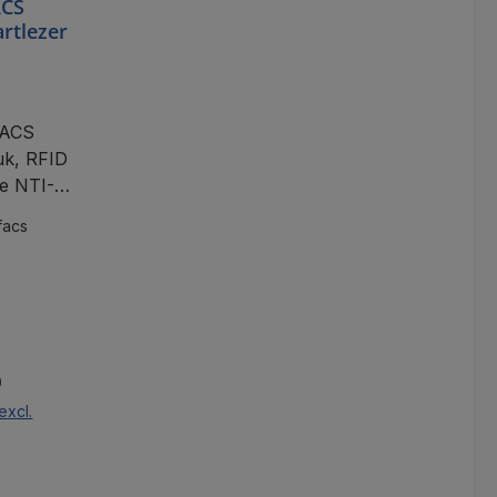
CS
artlezer
FACS
uk, RFID
ge NTI-
et 600
facs
000
0
excl.