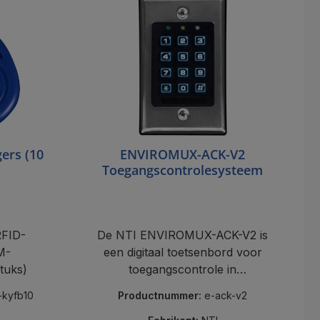
ers (10
ENVIROMUX-ACK-V2
Toegangscontrolesysteem
FID-
De NTI ENVIROMUX-ACK-V2 is
M-
een digitaal toetsenbord voor
stuks)
toegangscontrole in
ENVIROMUX-systemen, met
d-kyfb10
Productnummer:
e-ack-v2
relaisuitgangen en