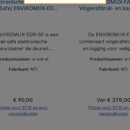
ktronische deuropener
ENVIROMUX-FA
l-Safe) ENVIROMUX-EDR-
Vingerafdruk- en ka
SF
NVIROMUX-EDR-SF is een
De ENVIROMUX-
fail-safe elektronische
combineert vingerafdr
europener die deuren
en logging voor veili
rendelt wanneer de stroom
toegangscontrole m
roductnummer:
e-edr-sf
Productnummer:
e-
ngeschakeld en ontgrendelt
gebruikers en 15.
een stroomstoring – perfect
transacties.
Fabrikant:
NTI
Fabrikant:
NTI
NTI-beveiligingssystemen.
Normale prijs:
Normale prijs:
€ 90,00
Van
€ 378,0
rijzen excl. BTW en excl.
Prijzen excl. BTW en 
verzendkosten
verzendkosten
In de winkelmand