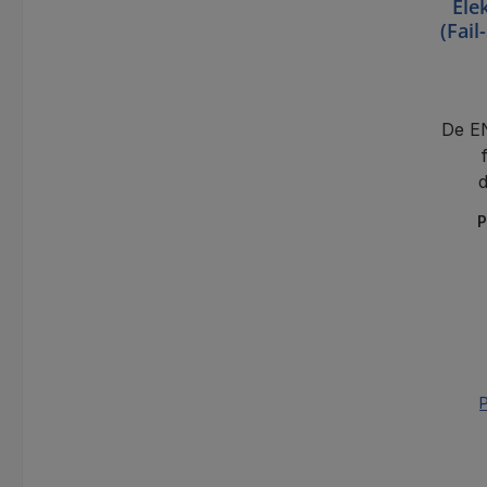
Ele
(Fai
De E
d
verg
P
is i
bij 
voor 
P