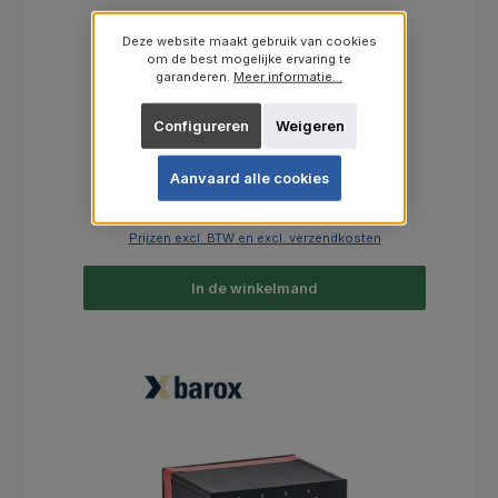
Deze website maakt gebruik van cookies
om de best mogelijke ervaring te
Productnummer:
2803516015
garanderen.
Meer informatie...
Fabrikant:
barox
Configureren
Weigeren
Aanvaard alle cookies
Normale prijs:
€ 282,00
Prijzen excl. BTW en excl. verzendkosten
In de winkelmand