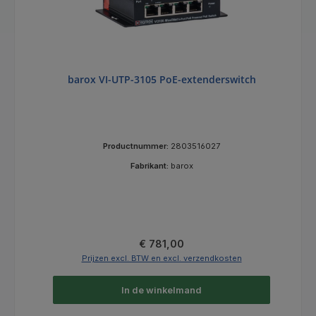
barox VI-UTP-3105 PoE-extenderswitch
Productnummer:
2803516027
Fabrikant:
barox
Normale prijs:
€ 781,00
Prijzen excl. BTW en excl. verzendkosten
In de winkelmand