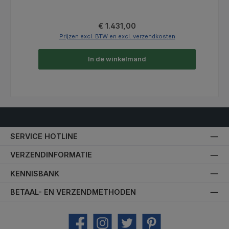
Normale prijs:
€ 1.431,00
Prijzen excl. BTW en excl. verzendkosten
In de winkelmand
SERVICE HOTLINE
VERZENDINFORMATIE
KENNISBANK
BETAAL- EN VERZENDMETHODEN
Facebook
Instagram
Twitter
Pinterest