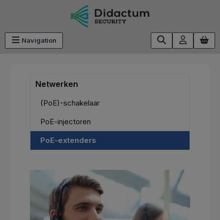
Ga naar de hoofdinhoud
Navigation
Netwerken
(PoE)-schakelaar
PoE-injectoren
PoE-extenders