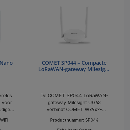
 Nano
COMET SP044 – Compacte
LoRaWAN-gateway Milesight
UG63 voor EU863-870
erelds
De COMET SP044 LoRaWAN-
r voor
gateway Milesight UG63
udige
verbindt COMET Wx9xx-
-
sensoren draadloos met de
-WIFI
Productnummer:
SP044
van 300
cloud via Ethernet en USB-C.