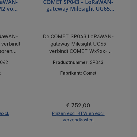
RaWAN-
COMET SP043 – LoRaWAN-
M2 voor
gateway Milesight UG65
(IP65, geschikt voor
buitengebruik) voor EU863-
870
RaWAN-
De COMET SP043 LoRaWAN-
verbindt
gateway Milesight UG65
soren
verbindt COMET Wx9xx-
ET Cloud
sensoren draadloos met de
042
Productnummer:
SP043
E.
cloud – IP65, PoE & LTE.
t
Fabrikant:
Comet
js:
Normale prijs:
€ 752,00
excl.
Prijzen excl. BTW en excl.
verzendkosten
nd
In de winkelmand