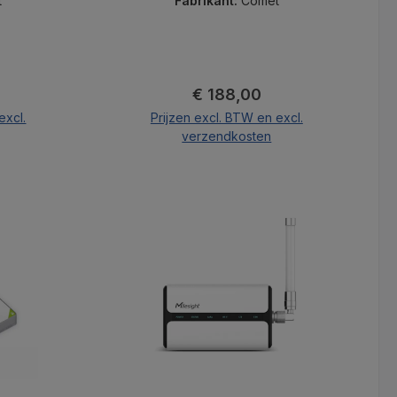
t
Fabrikant:
Comet
js:
Normale prijs:
€ 188,00
excl.
Prijzen excl. BTW en excl.
verzendkosten
nd
In de winkelmand