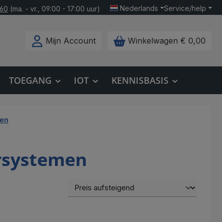
Nederlands
Service/help
160
(ma. - vr., 09:00 - 17:00 uur)
Mijn Account
Winkelwagen
€ 0,00
TOEGANG
IOT
KENNISBASIS
men
rsystemen