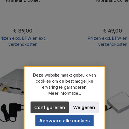
Mbps.
Fabrikant:
Comet
Fabrikant:
Come
Normale prijs:
Normale pri
€ 39,00
€ 49,00
rijzen excl. BTW en excl.
Prijzen excl. BTW en 
verzendkosten
verzendkosten
In de winkelmand
In de winkelma
Deze website maakt gebruik van
cookies om de best mogelijke
ervaring te garanderen.
Meer informatie...
Configureren
Weigeren
Aanvaard alle cookies