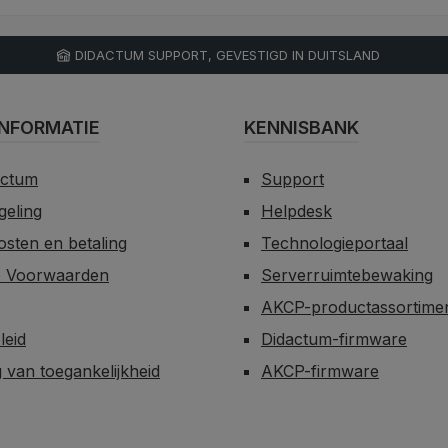
DIDACTUM SUPPORT, GEVESTIGD IN DUITSLAND
NFORMATIE
KENNISBANK
actum
Support
egeling
Helpdesk
sten en betaling
Technologieportaal
 Voorwaarden
Serverruimtebewaking
AKCP-productassortime
leid
Didactum-firmware
g van toegankelijkheid
AKCP-firmware