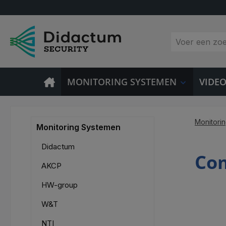
 naar de hoofdinhoud
Ga naar de zoekopdracht
Ga naar de hoofdnavigatie
MONITORING SYSTEMEN
VIDE
Monitori
Monitoring Systemen
Didactum
Com
AKCP
HW-group
W&T
NTI