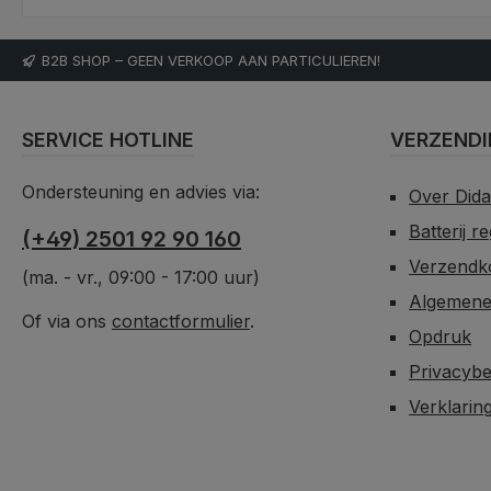
B2B SHOP – GEEN VERKOOP AAN PARTICULIEREN!
SERVICE HOTLINE
VERZENDI
Ondersteuning en advies via:
Over Did
Batterij r
(+49) 2501 92 90 160
Verzendko
(ma. - vr., 09:00 - 17:00 uur)
Algemene
Of via ons
contactformulier
.
Opdruk
Privacybe
Verklarin