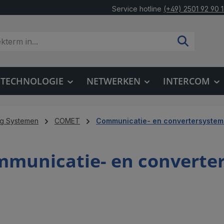
Service hotline
(+49) 2501 92 90 
OTECHNOLOGIE
NETWERKEN
INTERCOM
ng Systemen
COMET
Communicatie- en convertersyste
municatie- en converte