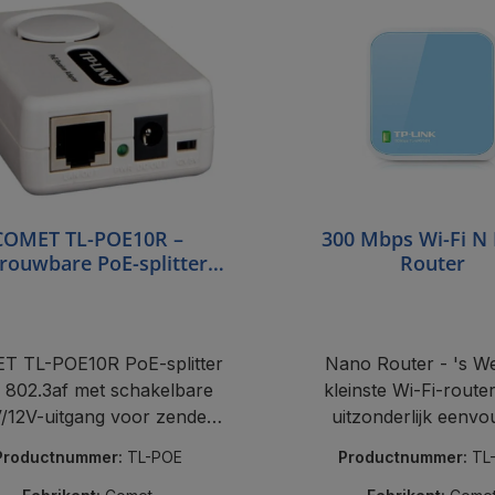
COMET TL-POE10R –
300 Mbps Wi-Fi N
rouwbare PoE-splitter
Router
(IEEE 802.3af)
T TL-POE10R PoE-splitter
Nano Router - 's W
 802.3af met schakelbare
kleinste Wi-Fi-route
/12V-uitgang voor zenders
uitzonderlijk eenvo
en dataloggers.
bediening. Wi-Fi
Productnummer:
TL-POE
Productnummer:
TL
datatransfersnelheid 