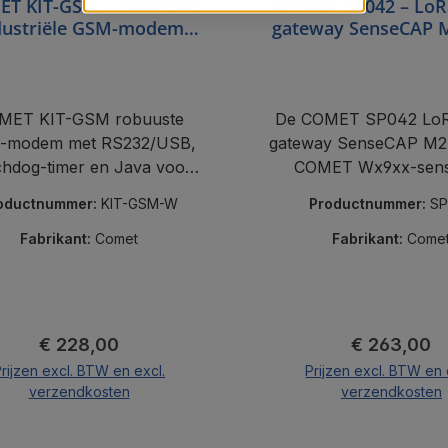
T KIT-GSM – Robuuste
COMET SP042 – Lo
dustriële GSM-modem
gateway SenseCAP 
(Cinterion BGS5)
EU863-870
MET KIT-GSM robuuste
De COMET SP042 Lo
-modem met RS232/USB,
gateway SenseCAP M2 
hdog-timer en Java voor
COMET Wx9xx-sen
king op afstand en M2M-
draadloos met de COM
oductnummer:
KIT-GSM-W
Productnummer:
SP
toepassingen.
via Ethernet/Po
Fabrikant:
Comet
Fabrikant:
Come
Normale prijs:
Normale pri
€ 228,00
€ 263,00
rijzen excl. BTW en excl.
Prijzen excl. BTW en 
verzendkosten
verzendkosten
In de winkelmand
In de winkelma