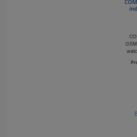
COME
in
CO
GSM
watc
bewa
Pr
P