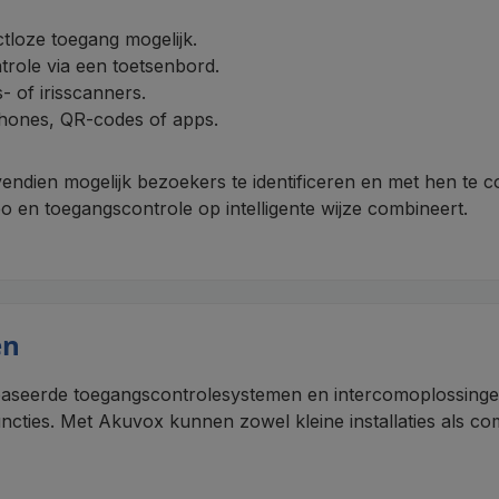
loze toegang mogelijk.
role via een toetsenbord.
- of irisscanners.
hones, QR-codes of apps.
endien mogelijk bezoekers te identificeren en met hen te
eo en toegangscontrole op intelligente wijze combineert.
en
baseerde toegangscontrolesystemen en intercomoplossing
 functies. Met Akuvox kunnen zowel kleine installaties als