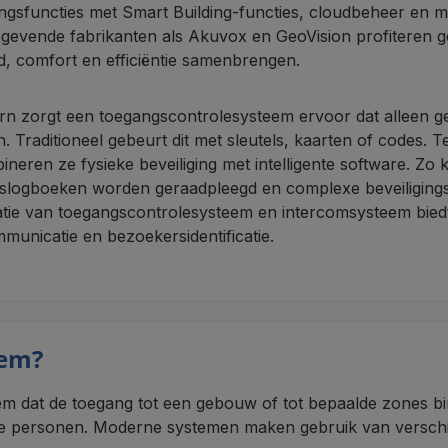
gingsfuncties met Smart Building-functies, cloudbeheer en 
gevende fabrikanten als Akuvox en GeoVision profiteren ge
id, comfort en efficiëntie samenbrengen.
ern zorgt een toegangscontrolesysteem ervoor dat alleen
. Traditioneel gebeurt dit met sleutels, kaarten of codes
ineren ze fysieke beveiliging met intelligente software. 
slogboeken worden geraadpleegd en complexe beveiligin
tie van toegangscontrolesysteem en intercomsysteem bied
municatie en bezoekersidentificatie.
eem?
em dat de toegang tot een gebouw of tot bepaalde zones b
de personen. Moderne systemen maken gebruik van verschi