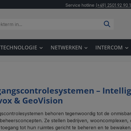
Service hotline
(+49) 2501 92 90 
OTECHNOLOGIE
NETWERKEN
INTERCOM
g
angscontrolesystemen – Intellig
ox & GeoVision
scontrolesystemen behoren tegenwoordig tot de onmisbar
eheersconcepten. Ze stellen bedrijven, wooncomplexen, op
e toegang tot hun ruimtes gericht te beheren en te bewak