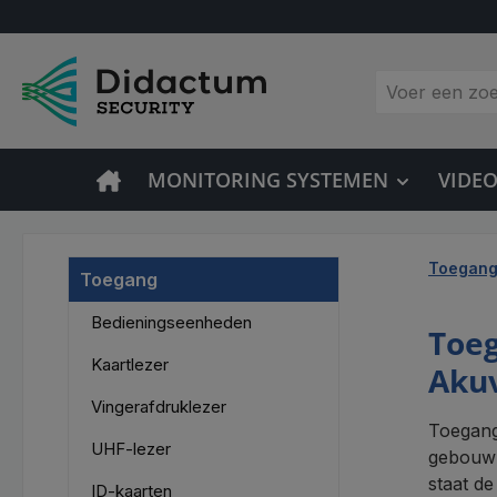
 naar de hoofdinhoud
Ga naar de zoekopdracht
Ga naar de hoofdnavigatie
MONITORING SYSTEMEN
VIDE
Toegan
Toegang
Bedieningseenheden
Toeg
Kaartlezer
Akuv
Vingerafdruklezer
Toegang
UHF-lezer
gebouwb
staat d
ID-kaarten