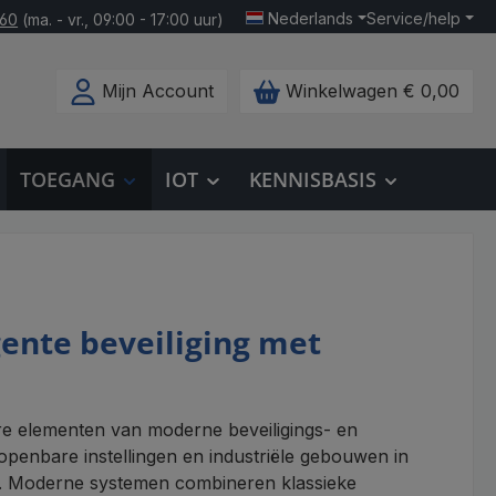
Nederlands
Service/help
160
(ma. - vr., 09:00 - 17:00 uur)
Mijn Account
Winkelwagen
€ 0,00
TOEGANG
IOT
KENNISBASIS
ente beveiliging met
e elementen van moderne beveiligings- en
enbare instellingen en industriële gebouwen in
en. Moderne systemen combineren klassieke