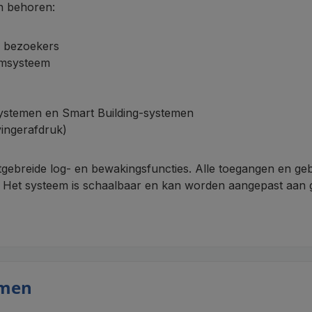
n behoren:
an bezoekers
omsysteem
msystemen en Smart Building-systemen
vingerafdruk)
ebreide log- en bewakingsfuncties. Alle toegangen en ge
. Het systeem is schaalbaar en kan worden aangepast aan g
emen