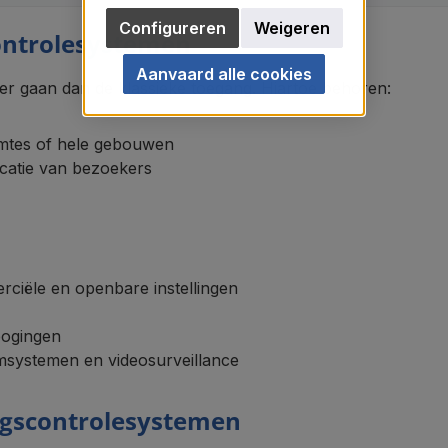
Configureren
Weigeren
ontrolesystemen
Aanvaard alle cookies
er gaan dan de klassieke toegang. Hiartoe behoren:
imtes of hele gebouwen
ficatie van bezoekers
rciële en openbare instellingen
pogingen
armsystemen en videosurveillance
ngscontrolesystemen