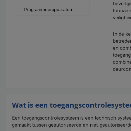
beveili
Programmeerapparaten
toonaan
veilighe
In de k
betreden
en comb
toegang
combina
deurcom
Wat is een toegangscontrolesyst
Een toegangscontrolesysteem is een technisch syste
gemaakt tussen geautoriseerde en niet-geautoriseer