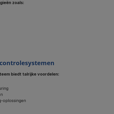
ieën zoals:
controlesystemen
eem biedt talrijke voordelen:
uring
en
ng-oplossingen