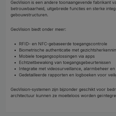
GeoVision is een andere toonaangevende fabrikant v
betrouwbaarheid, uitgebreide functies en sterke integr
gebouwstructuren.
GeoVision biedt onder meer:
RFID- en NFC-gebaseerde toegangscontrole
Biometrische authenticatie met gezichtsherkenni
Mobiele toegangsoplossingen via apps
Echtzeitbewaking van toegangsgebeurtenissen
Integratie met videosurveillance, alarmbeheer e
Gedetailleerde rapporten en logboeken voor veili
GeoVision-systemen zijn bijzonder geschikt voor bedr
architectuur kunnen ze moeiteloos worden geïntegreer