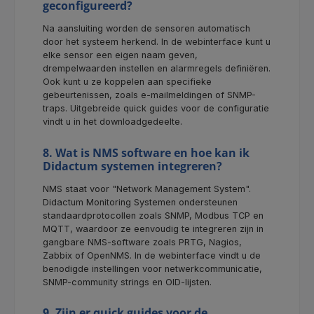
geconfigureerd?
Na aansluiting worden de sensoren automatisch
door het systeem herkend. In de webinterface kunt u
elke sensor een eigen naam geven,
drempelwaarden instellen en alarmregels definiëren.
Ook kunt u ze koppelen aan specifieke
gebeurtenissen, zoals e-mailmeldingen of SNMP-
traps. Uitgebreide quick guides voor de configuratie
vindt u in het downloadgedeelte.
8. Wat is NMS software en hoe kan ik
Didactum systemen integreren?
NMS staat voor "Network Management System".
Didactum Monitoring Systemen ondersteunen
standaardprotocollen zoals SNMP, Modbus TCP en
MQTT, waardoor ze eenvoudig te integreren zijn in
gangbare NMS-software zoals PRTG, Nagios,
Zabbix of OpenNMS. In de webinterface vindt u de
benodigde instellingen voor netwerkcommunicatie,
SNMP-community strings en OID-lijsten.
9. Zijn er quick guides voor de