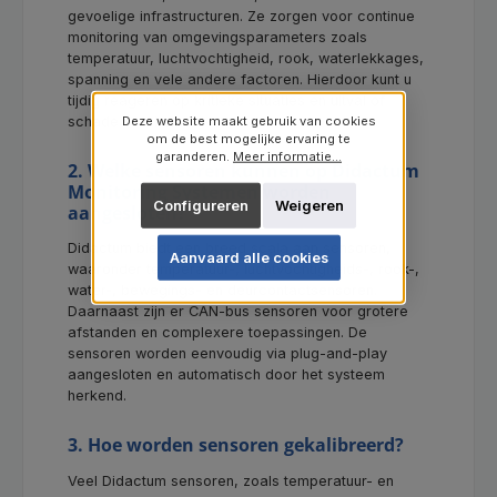
gevoelige infrastructuren. Ze zorgen voor continue
monitoring van omgevingsparameters zoals
temperatuur, luchtvochtigheid, rook, waterlekkages,
spanning en vele andere factoren. Hierdoor kunt u
tijdig reageren op kritieke situaties en uitval of
schade voorkomen.
Deze website maakt gebruik van cookies
om de best mogelijke ervaring te
garanderen.
Meer informatie...
2. Welke sensoren kunnen op Didactum
Monitoring Systemen worden
Configureren
Weigeren
aangesloten?
Didactum biedt een breed scala aan sensoren,
Aanvaard alle cookies
waaronder temperatuur-, luchtvochtigheids-, rook-,
water-, bewegings- en deurcontactsensoren.
Daarnaast zijn er CAN-bus sensoren voor grotere
afstanden en complexere toepassingen. De
sensoren worden eenvoudig via plug-and-play
aangesloten en automatisch door het systeem
herkend.
3. Hoe worden sensoren gekalibreerd?
Veel Didactum sensoren, zoals temperatuur- en