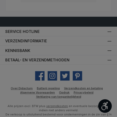
SERVICE HOTLINE
VERZENDINFORMATIE
KENNISBANK
BETAAL- EN VERZENDMETHODEN
Facebook
Instagram
Twitter
Pinterest
Over Didactum
Batterij regeling
Verzendkosten en betaling
Algemene Voorwaarden
Opdruk
Privacybeleid
Verklaring van toegankelijkheid
Toon
Alle prijzen excl. BTW plus
verzendkosten
en eventuele bezorgkosten,
indien niet anders vermeld.
De verkoop is uitsluitend bestemd voor ondernemingen in de zin van §14