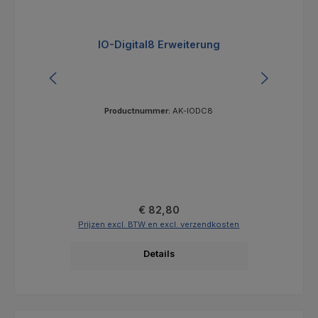
IO-Digital8 Erweiterung
Ui
Productnummer:
AK-IODC8
Normale prijs:
€ 82,80
Prijzen excl. BTW en excl. verzendkosten
Prijz
Details