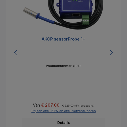
AKCP sensorProbe 1+
Productnummer:
SP1+
Verkoopprijs:
Normale prijs:
Van
€ 207,00
€ 225,00
(8% bespaard)
Prijzen excl. BTW en excl. verzendkosten
Details