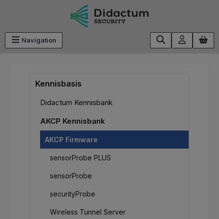
Ga naar de hoofdinhoud
Navigation
Kennisbasis
Didactum Kennisbank
AKCP Kennisbank
AKCP Firmware
sensorProbe PLUS
sensorProbe
securityProbe
Wireless Tunnel Server