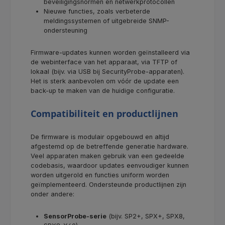
beveiligingsnormen en netwerkprotocollen
Nieuwe functies, zoals verbeterde
meldingssystemen of uitgebreide SNMP-
ondersteuning
Firmware-updates kunnen worden geïnstalleerd via
de webinterface van het apparaat, via TFTP of
lokaal (bijv. via USB bij SecurityProbe-apparaten).
Het is sterk aanbevolen om vóór de update een
back-up te maken van de huidige configuratie.
Compatibiliteit en productlijnen
De firmware is modulair opgebouwd en altijd
afgestemd op de betreffende generatie hardware.
Veel apparaten maken gebruik van een gedeelde
codebasis, waardoor updates eenvoudiger kunnen
worden uitgerold en functies uniform worden
geïmplementeerd. Ondersteunde productlijnen zijn
onder andere:
SensorProbe-serie
(bijv. SP2+, SPX+, SPX8,