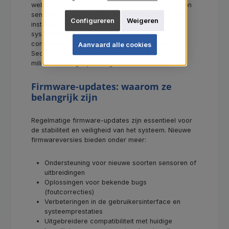
webinterface, waarmee gebruikers alle verbonden
sensoren kunnen configureren, drempelwaarden
Configureren
Weigeren
instellen, meldingen configureren en
systeembestanden raadplegen. De firmware is
compatibel met alle AKCP SensorProbe- en
Aanvaard alle cookies
SecurityProbe-apparaten en met vele rack- en
milieubewakingsoplossingen.
Firmware-updates: waarom ze
belangrijk zijn
Regelmatige firmware-updates zijn essentieel voor
de stabiliteit en veiligheid van het systeem. Nieuwe
firmwareversies bieden onder meer:
Ondersteuning voor nieuwe soorten sensoren of
uitbreidingen
Oplossingen voor bekende bugs
(foutcorrecties)
Verbeteringen in de gebruikersinterface en
systeemprestaties
Uitgebreidere compatibiliteit met huidige